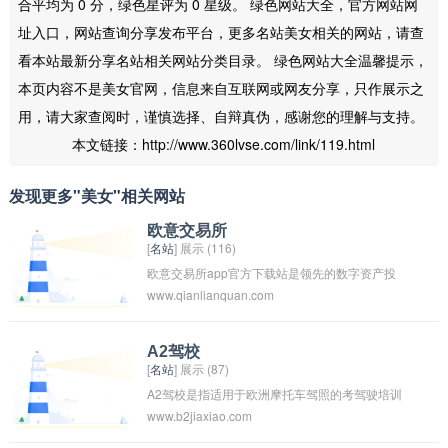
合平均为 0 分，绿色星评为 0 星级。 绿色网站大全，官方网站网
址入口，网站查询分享发布平台，更多名站美女相关的网站，请查
看本站最新分享名站相关网站分类目录。 绿色网站大全温馨提示，
本页内容不是美女官网，信息来自互联网或网友分享，只作展示之
用，请大家查阅时，谨慎选择、自辩真伪，感谢您的理解与支持。
本文链接：http://www.360lvse.com/link/119.html
发现更多"美女"相关网站
欧意交易所
[
名站
] 展示 (116)
欧意交易所app官方下载站是领先的数字资产投
www.qianlianquan.com
资与学习的平台，欧意交易所APP提供上百种数
字货币交易服务，为用户提供安全稳定的比特
币、以太坊、莱特币、OKB、USDT等数字资产
A2驾校
[
名站
] 展示 (87)
的价格及交易服务。
A2驾校是指适用于欧洲摩托车驾照的考驾驶培训
www.b2jiaxiao.com
学校。在欧洲，A2驾照是适用于中档摩托车的驾
驶证件，需要通过相应的理论和实际考试才能取