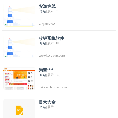
得。通过A2驾校的学习和培训，学员可以学习如
安游在线
[
名站
] 展示 (0)
何安全地驾驶摩托车，并且为通过考试做好准
备。
ahgame.com
收银系统软件
[
名站
] 展示 (10)
www.keruyun.com
淘宝****
[
名站
] 展示 (85)
caipiao.taobao.com
目录大全
[
名站
] 展示 (0)