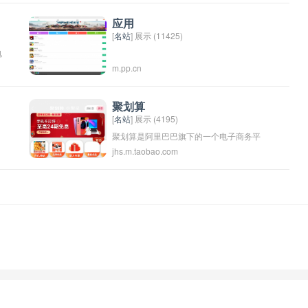
质、高性价比的产品和服务。该网站拥有
广泛的商品种类，涵盖服装、家居用品、
应用
[
名站
] 展示 (11425)
供
数码产品、美食等多个领域，深受消费者
电
喜爱和信赖。通过“百优网”，消费者可以方
m.pp.cn
中
便快捷地购买到他们需要的产品，享受便
利的网购体验。
聚划算
[
名站
] 展示 (4195)
聚划算是阿里巴巴旗下的一个电子商务平
jhs.m.taobao.com
云
台，专门提供团购优惠活动和限时折扣。
用户可以在平台上购买各种商品和服务，
享受更优惠的价格。通过团购的方式，平
台吸引了大量的用户和商家参与，形成了
一个大规模的团购购物平台。