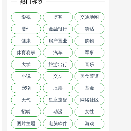
热门标签
影视
博客
交通地图
硬件
金融银行
笑话
健康
房产置业
购物
体育赛事
汽车
军事
大学
旅游出行
音乐
小说
交友
美食菜谱
宠物
股票
基金
天气
星座速配
网络社区
招聘
动漫
女性
图片主题
电脑软件
游戏