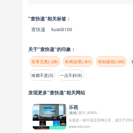
"查快递"相关标签：
查快递
kuaidi100
关于"查快递"的印象：
非常完美(+28)
布局合理(+81)
特别差劲(+95)
啥都不是(3)
一点不好(9)
发现更多"查快递"相关网站
乐视
[
名站
] 展示 (4069)
乐视是一家中国互联网公司，成立于200
www.letv.com
年，总部位于北京。乐视旗下涵盖了电