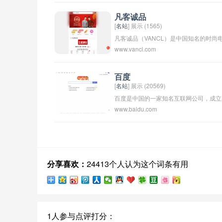
视、互联网、手机、汽车等多个领域，是
一家综合性的科技公司。乐视曾被称为中
凡客诚品
[
名站
] 展示 (1565)
国的Netflix，也是中国最大的在线视频提
凡客诚品（VANCL）是中国知名的时尚
商之一。不过，乐视在近年来也面临了财
www.vancl.com
子商务品牌，成立于2007年，总部位于
务困境和经营困难，公司的发展一度受到
国北京。它是中国最大的在线时尚零售商
了质疑和挑战。
之一，提供服装、鞋子、配饰等各种时尚
百度
[
名站
] 展示 (20569)
产品。凡客诚品致力于为消费者提供高品
百度是中国的一家知名互联网公司，成立
质、时尚的产品，同时注重用户体验和服
www.baidu.com
于2000年。其主要业务包括搜索引擎、
务。它的网站和移动应用程序已经成为中
计算、人工智能等多个领域。百度搜索引
国消费者购物的首选之一。
擎是中国最大的搜索引擎之一，被广泛应
用于网民的日常生活中。百度的总部位于
北京，旗下还拥有多个子公司和业务部
分享喜欢：
24413个人认为这个词条有用
门。
1人参与点评打分：