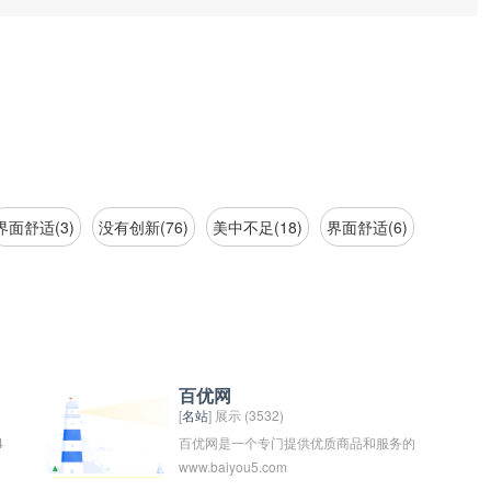
界面舒适(3)
没有创新(76)
美中不足(18)
界面舒适(6)
百优网
[
名站
] 展示 (3532)
4
百优网是一个专门提供优质商品和服务的
www.baiyou5.com
电子商务平台，致力于为消费者提供高品