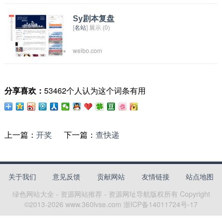
和服务，包括即时通讯软件QQ、社交平台QQ空
间、手机游戏宝藏网等，同时也涉足金融、媒
Sy剧本复盘
[
名站
] 展示 (0)
体、电子商务等多个领域。腾讯是全球市值最高
的互联网公司之一，也是中国互联网产业中的领
weibo.com
军企业之一。
分享喜欢：
53462个人认为这个词条有用
上一篇：
开奖
下一篇：
查快递
关于我们
意见反馈
贡献网站
友情链接
站点地图
绿色网站大全 - 资源网站推荐 - 资源网址导航
版权所有 Copyright
©2013-
2026
www.360lvse.com
浙ICP备14011724号-17