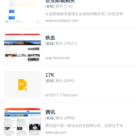
企业邮箱购买
[
名站
] 展示 (112)
企业邮箱购买是指企业或组织购买专门为其定制
www.exmailpro.com
的、符合品牌标识的企业邮箱服务。企业邮箱通
常提供了更多的存储空间、更良好的安全性和更
专业的邮件管理功能，可以帮助企业提升形象，
铁血
[
名站
] 展示 (72311)
并更好地管理和保护邮件通讯。企业邮箱的购买
通常需要联系专业的企业邮箱服务提供商或互联
wap.tiexue.net
网服务供应商。
17K
[
名站
] 展示 (5040)
fs12077.17kss.com
腾讯
[
名站
] 展示 (4959)
腾讯是中国一家知名的互联网公司，总部位于深
www.qq.com
圳，成立于1998年。腾讯旗下拥有多个知名产品