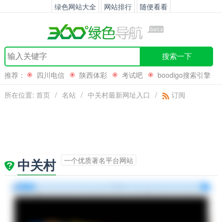
绿色网站大全
网站排行
随便看看
搜索一下
推荐：
四川电信
陕西体彩
考试吧
boodigo搜索引擎
所在位置:
首页
/
名站
/
中关村最新网址入口
/
订阅
一个优质著名平台网站
中关村