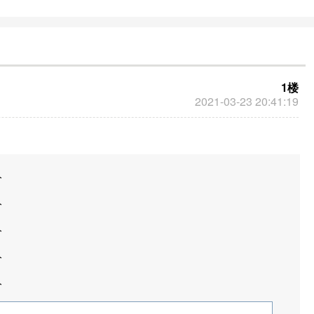
构和药品生产企业等。该局的设立旨在促
进中医药事业的持续健康发展，保障人民
群众获得安全有效的中医药服务。
1楼
2021-03-23 20:41:19
分
分
分
分
分