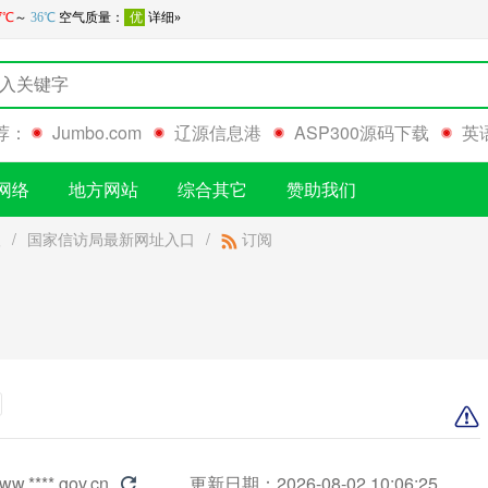
荐：
Jumbo.com
辽源信息港
ASP300源码下载
英
网络
地方网站
综合其它
赞助我们
级
/
国家信访局最新网址入口
/
订阅
ww.****.gov.cn
更新日期：2026-08-02 10:06:25
