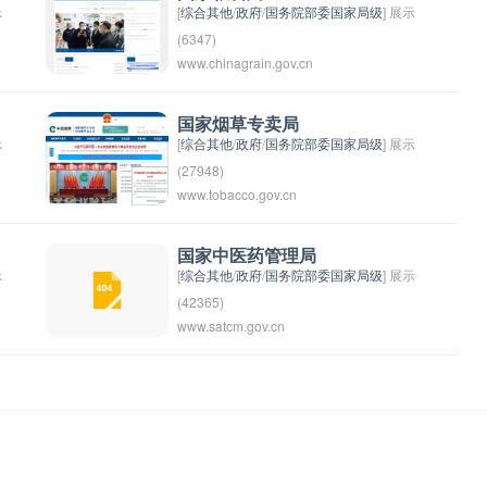
示
[
综合其他
/
政府
/
国务院部委国家局级
] 展示
(6347)
www.chinagrain.gov.cn
国家粮食局是中国政府管理粮食生产、流
和
通和保障粮食安全的主要机构。其主要职
责包括规划国家粮食生产、监督粮食市
国家烟草专卖局
示
[
综合其他
/
政府
/
国务院部委国家局级
] 展示
场、制定粮食政策、保障粮食供应等。国
(27948)
家粮食局属于中华人民共和国国务院，是
www.tobacco.gov.cn
国家烟草专卖局是中国独家从事烟草生
中国粮食行业的指导机构和监管部门。
产、销售和管理的国有企业。该机构负责
管制烟草市场，监管烟草产品的销售和分
国家中医药管理局
示
[
综合其他
/
政府
/
国务院部委国家局级
] 展示
发，以保障国家烟草行业的稳定发展和烟
(42365)
草产品的质量安全。国家烟草专卖局在中
www.satcm.gov.cn
国家中医药管理局成立于2013年，是中华
国拥有广泛的销售网络和雄厚的实力，是
人民共和国中医药事业的管理机构，负责
中国烟草行业的主要管理机构之一。
统一领导和管理中医药工作。国家中医药
管理局的主要职责包括制定中医药发展规
划、管理中医药行业标准、推动中医药科
研和技术创新、监督和管理中医药医疗机