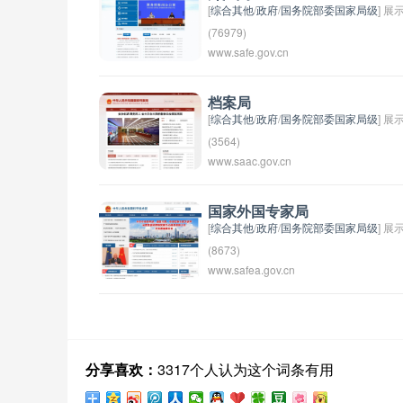
[
综合其他
/
政府
/
国务院部委国家局级
] 展
(76979)
www.safe.gov.cn
外汇局是指中国的国家外汇管理机构，全
称为“国家外汇管理局”。外汇局负责监督
管理中国境内外汇管理工作，包括外汇市
档案局
[
综合其他
/
政府
/
国务院部委国家局级
] 展
场监管、外汇资金管理和外汇政策执行等
(3564)
职责。外汇局的主要任务是维护国家外汇
www.saac.gov.cn
档案局指的是负责管理和保存文件档案的
市场稳定，促进贸易和投资自由化，并且
机构或部门。通常用于记录和整理政府、
防范和打击跨境资金洗钱等违法活动。
组织或个人的重要文件和资料，以便于查
国家外国专家局
[
综合其他
/
政府
/
国务院部委国家局级
] 展
阅和利用。档案局的职责包括收集、整
(8673)
理、保管、管理、分类、检索和保护文件
www.safea.gov.cn
国家外国专家局是中国政府设立的机构，
档案等工作。档案局在保护和保存历史资
主要负责管理和监督外国专家在中国境内
料、文化遗产和重要信息方面起着重要作
的工作和生活情况，以及促进国际交流和
用。
合作。该机构负责签发外国专家工作许可
证和居留证件，管理外国专家的工作项目
分享喜欢：
3317个人认为这个词条有用
和待遇，提供服务和支持，同时也负责宣