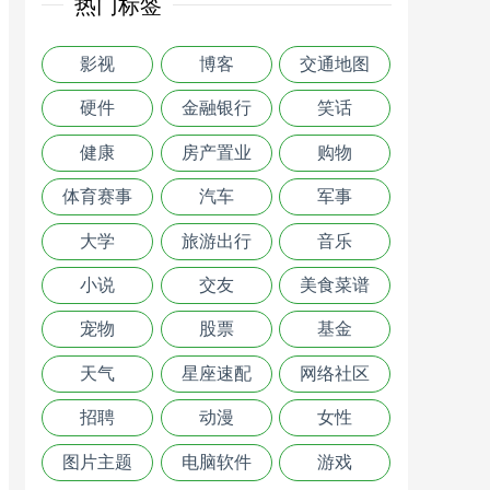
热门标签
影视
博客
交通地图
硬件
金融银行
笑话
健康
房产置业
购物
体育赛事
汽车
军事
大学
旅游出行
音乐
小说
交友
美食菜谱
宠物
股票
基金
天气
星座速配
网络社区
招聘
动漫
女性
图片主题
电脑软件
游戏