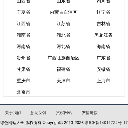
山西省
山东省
四川省
浙江省
云南省
陕西省
宁夏省
内蒙古自治区
辽宁省
山西省
山东省
四川省
江西省
江苏省
吉林省
宁夏省
内蒙古自治区
辽宁省
湖南省
湖北省
黑龙江省
江西省
江苏省
吉林省
河南省
河北省
海南省
湖南省
湖北省
黑龙江省
贵州省
广西壮族自治区
广东省
河南省
河北省
海南省
甘肃省
福建省
安徽省
贵州省
广西壮族自治区
广东省
重庆市
天津市
上海市
甘肃省
福建省
安徽省
北京市
重庆市
天津市
上海市
北京市
关于我们
意见反馈
贡献网站
友情链接
绿色网站大全 版权所有 Copyright© 2013-
2026
浙ICP备14011724号-17