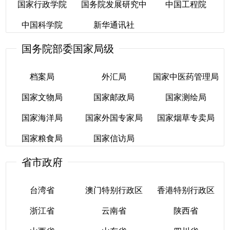
国家行政学院
委员会
国务院发展研究中
员会
中国工程院
国家自然科学基金
全国社会保障基金
中国保险监督管理
中国气象局
中国科学院
新华通讯社
心
中国证券监督管理
国家行政学院
委员会
银行业监督管理委
理事会
中国工程院
委员会
国务院部委国家局级
中国科学院
委员会
国务院发展研究中
新华通讯社
员会
心
档案局
外汇局
国家中医药管理局
国家文物局
国家邮政局
国家测绘局
档案局
外汇局
国家中医药管理局
国家海洋局
国家外国专家局
国家烟草专卖局
国家文物局
国家邮政局
国家测绘局
国家粮食局
国家信访局
国家海洋局
国家外国专家局
国家烟草专卖局
省市政府
国家粮食局
国家信访局
台湾省
澳门特别行政区
香港特别行政区
浙江省
云南省
陕西省
台湾省
澳门特别行政区
香港特别行政区