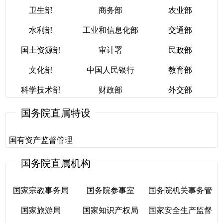
卫生部
会
商务部
员会
农业部
员会
水利部
工业和信息化部
交通部
国家民族事务委员
卫生部
国家发展和改革委
商务部
人口和计划生育委
农业部
国土资源部
审计署
民政部
水利部
会
工业和信息化部
员会
交通部
员会
文化部
中国人民银行
教育部
国土资源部
审计署
民政部
科学技术部
财政部
外交部
文化部
中国人民银行
教育部
国务院直属特设
科学技术部
财政部
外交部
国有资产监督管理
委员会
国务院直属机构
国有资产监督管理
国家宗教事务局
国务院参事室
国务院机关事务管
委员会
国家旅游局
国家知识产权局
国家安全生产监督
理局
国家宗教事务局
国务院参事室