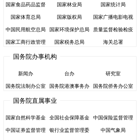
国家食品药品监督
国家林业局
国家统计局
管理局
国家旅游局
国家知识产权局
国务院机关事务管
国家体育总局
管理局
国家版权局
国家广播电影电视
国家林业局
国家安全生产监督
国家统计局
理局
中国民用航空总局
国家环境保护总局
质量监督检验检疫
总局
国家食品药品监督
国家体育总局
国家版权局
管理局
国家工商行政管理
国家税务总局
海关总署
总局
中国民用航空总局
管理局
国家环境保护总局
国家广播电影电视
总局
国务院办事机构
国家税务总局
质量监督检验检疫
海关总署
总局
国家工商行政管理
总局
新闻办
台办
研究室
总局
国务院法制办公室
国务院港澳事务办
国务院侨务办公室
新闻办
台办
研究室
公室
国务院直属事业
国务院法制办公室
国务院侨务办公室
国务院港澳事务办
国家自然科学基金
全国社会保障基金
中国保险监督管理
公室
中国证券监督管理
委员会
银行业监督管理委
理事会
中国气象局
委员会