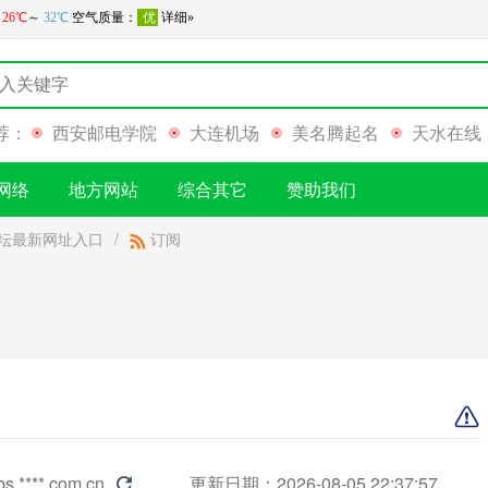
荐：
西安邮电学院
大连机场
美名腾起名
天水在线
网络
地方网站
综合其它
赞助我们
坛最新网址入口
/
订阅
bs.****.com.cn
更新日期：2026-08-05 22:37:57
