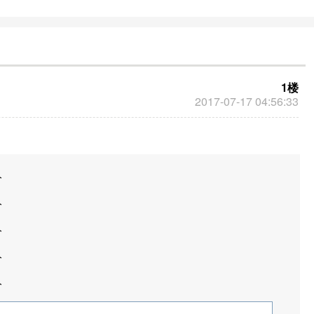
论平台，促进公众对于重大议题的深入思
考和讨论，促进社会公共舆论的形成和发
展。
1楼
2017-07-17 04:56:33
分
分
分
分
分