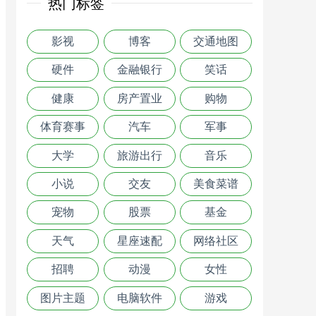
热门标签
影视
博客
交通地图
硬件
金融银行
笑话
健康
房产置业
购物
体育赛事
汽车
军事
大学
旅游出行
音乐
小说
交友
美食菜谱
宠物
股票
基金
天气
星座速配
网络社区
招聘
动漫
女性
图片主题
电脑软件
游戏