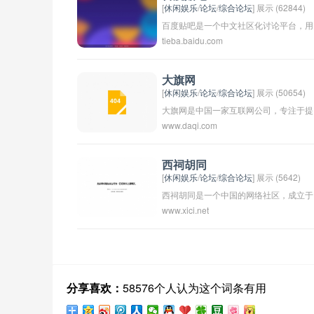
[
休闲娱乐
/
论坛
/
综合论坛
] 展示 (62844)
百度贴吧是一个中文社区化讨论平台，用
tieba.baidu.com
户可以在不同的贴吧中讨论自己感兴趣的
话题，发表观点，分享经验，交流感情
等。百度贴吧提供了各种主题的贴吧，涵
大旗网
[
休闲娱乐
/
论坛
/
综合论坛
] 展示 (50654)
盖了几乎所有领域的讨论内容，用户可以
大旗网是中国一家互联网公司，专注于提
自由在其中参与讨论或者创建新的贴吧。
www.daqi.com
供新闻、资讯、社区服务等内容。公司成
百度贴吧是中国最大的贴吧社区，拥有庞
立于2012年，总部位于北京。大旗网致
大的用户群体和丰富的内容资源，是中国
于打造一个全面、深入、独具特色的网络
互联网上一个独具特色的社区平台。
西祠胡同
[
休闲娱乐
/
论坛
/
综合论坛
] 展示 (5642)
信息平台，为用户提供最新、最全、最真
西祠胡同是一个中国的网络社区，成立于
实的资讯服务。在业界有一定的知名度和
www.xici.net
2004年。它是一个独立开放的讨论平台
影响力。
是一个类似于Reddit的社交媒体平台，用
户可以在西祠胡同上分享新闻、评论、视
频等内容。这个平台的用户多为年轻人，
涵盖了各种不同的话题，吸引了大量关注
分享喜欢：
58576个人认为这个词条有用
和参与。西祠胡同也成为了一些热点事件