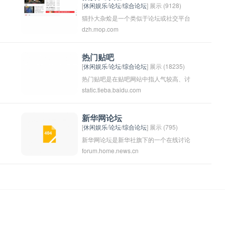
[
休闲娱乐
/
论坛
/
综合论坛
] 展示 (9128)
猫扑大杂烩是一个类似于论坛或社交平台
dzh.mop.com
的网站，提供各种各样的内容，包括新
闻、娱乐、科技、热点话题等。用户可以
在这里分享自己的观点、发布图片和视
热门贴吧
[
休闲娱乐
/
论坛
/
综合论坛
] 展示 (18235)
频，评论他人的帖子等。网站的名字意味
热门贴吧是在贴吧网站中指人气较高、讨
着杂乱但有趣的内容，吸引了大量的用
static.tieba.baidu.com
论活跃度较高的贴吧板块。用户可以通过
户。
力
浏览热门贴吧来了解当前社区的热门话题
和热门讨论。在热门贴吧中，用户可以发
新华网论坛
[
休闲娱乐
/
论坛
/
综合论坛
] 展示 (795)
表自己的观点、交流经验，也可以获取其
新华网论坛是新华社旗下的一个在线讨论
他用户的意见和建议。热门贴吧通常会有
forum.home.news.cn
，
平台，为网民提供了一个交流思想、观点
很多精彩的帖子和讨论，吸引着众多用户
和意见的空间。在新华网论坛上，用户可
参与互动，是网站上非常受欢迎的板块之
以发表自己的观点和看法，与他人展开讨
一。
论和交流，共同探讨社会、政治、经济、
文化等各个领域的话题。新华网论坛致力
于打造一个健康、理性、高品质的网络讨