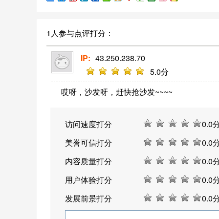
的集散地，让人们可以在这里交流看法，
讨论问题。
1人参与点评打分：
IP:
43.250.238.70
5
.0分
哎呀，沙发呀，赶快抢沙发~~~~
访问速度打分
0
.0
美誉可信打分
0
.0
内容质量打分
0
.0
用户体验打分
0
.0
发展前景打分
0
.0