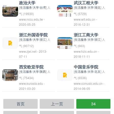
广泛认可。
高校，创建于1954
学校坐落于风景秀丽的
Institute）成立于1958
本科院校，隶属于广东
政治大学
武汉工程大学
力于培养德才兼备、具
湖南师范大学致力于培
科，并积极推进国际交
年，前身是上海市高级
乐山市，校园环境优
年，是中国江苏省唯一
省教育厅。学校创建于
[
生活服务
/
大学
/
台湾
] 人
[
生活服务
/
大学
/
湖北
] 人
有国际视野和创新能力
养德才兼备的优秀人
流与合作。 烟台大学致
教育研究院。学校位于
美，教学设施齐全。学
的高等艺术院校，是教
2008年，是一所具有
气 (19930)
气 (5729)
的高级管理人才和法律
才，为社会发展和进步
力于构建国际化的办学
www.nccu.edu.tw -
www.wit.edu.cn -
中国上海市，是国
校致力于培养具有高尚
育部和江苏省人民政府
发展潜力的综合性大
政治大学可以指的是在
武汉工程大学是位于中
2020-05-25
2016-12-31
人才。
做出贡献。
平台，与多所国外大学
家“双一流”（A类）建
师德和专业素养的教育
共建的本科院校。学校
学，致力于为学生提供
政治学、公共事务、国
国湖北省武汉市的一所
建立了合作关系，开展
设高校、卓越教师培养
人才，拥有一支优秀的
位于江苏省南京市玄武
优质的教育教学和培养
际关系等领域开设相关
综合性工科学校，成立
浙江外国语学院
浙江工商大学
学术交流和合作研究。
计划重点高校、中西部
师资队伍和丰富的教学
区汉口路74号，占地面
创新人才。学校拥有完
专业并拥有丰富政治科
于1971年，前身为华
[
生活服务
/
大学
/
浙江
] 人
[
生活服务
/
大学
/
浙江
] 人
学校注重学生的素质教
高校基础能力建设工程
资源。乐山师范学院以
积近300亩，拥有现代
善的教学设施和设备，
研资源的高等学府。这
中科技大学的分校。学
气 (90712)
气 (663)
育和创新创业能力培
高校。上海师范大学拥
www.zjei.net - 2013-
其优质的教学质量和丰
www.hzic.edu.cn -
化的教学设施和艺术教
以及优秀的师资力量，
种大学通常会培养学生
校致力于培养工程技术
浙江外国语学院
07-11
2018-11-11
养，培养了大批优秀人
有一支实力雄厚、结构
富的教育资源，被广大
育资源。学校设有视觉
已经成为广东省和中国
对政治现象和政治制度
人才，拥有工学、理
（Zhejiang
才，为社会和经济发展
合理、高学历、高学位
学子和家长们所认可和
艺术、设计艺术、表演
南部地区重要的高等学
有深入了解，为他们提
学、管理学、文学、经
International Studies
西安欧亚学院
中国音乐学院
做出了积极贡献。
的教学科研队伍，拥有
信任。
艺术、传媒艺术等多个
府之一。广东白云学院
供教育和培训，让他们
济学等多个学科门类，
University）是一所位
[
生活服务
/
大学
/
陕西
] 人
[
生活服务
/
大学
/
北京
] 人
松江校区、徐汇校区和
艺术类专业，培养了大
注重学生的综合素质培
在未来成为政治领域的
设有本科、硕士和博士
于中国浙江省杭州市的
气 (75434)
气 (6536)
华东师范大学理工楼作
量优秀的艺术人才，为
www.eurasia.edu -
养，积极推动学生的学
www.ccmusic.edu.cn -
专家和领导者。政治大
研究生专业。武汉工程
综合性外国语专业大
西安欧亚学院（Xian
中国音乐学院，简称音
2021-03-20
2014-06-05
为实验实践基地。
中国艺术教育事业做出
术研究和实践能力培
学也可能是一所被称
大学在工程技术领域具
学。学校创建于1955
Eurasia University）是
院，是中国最高学府之
了积极贡献。
养，努力培养德、智、
为“政治大学”的特定学
有一定的影响力，是湖
年，是中国最早的外国
一所位于中国陕西省西
一，也是中国最具声誉
体、美全面发展的优秀
校，例如台湾的国立政
北省重点支持的高校之
语学院之一。学院以丰
首页
上一页
34
安市的私立学院，成立
的音乐学院之一。成立
人才。
治大学。
一。
富的教学经验和优质的
于1994年。学院以培
于1950年，前身为中