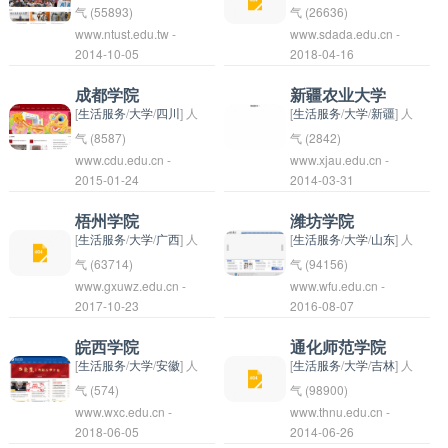
成立于2005年。学校
气 (55893)
气 (26636)
www.ntust.edu.tw -
www.sdada.edu.cn -
以培养教育类专业人才
山东工艺美术学院成立
2014-10-05
2018-04-16
为主，设有教育学、汉
于1958年，是中国教
语言文学、数学与应用
育部直属的本科院校，
成都学院
新疆农业大学
数学、物理学、土木工
也是中国唯一一所专门
[
生活服务
/
大学
/
四川
] 人
[
生活服务
/
大学
/
新疆
] 人
程等专业。伊犁师范学
培养工艺美术人才的高
气 (8587)
气 (2842)
www.cdu.edu.cn -
www.xjau.edu.cn -
院致力于为当地和周边
等艺术院校。学院以培
成都学院是位于中国四
新疆农业大学是位于中
2015-01-24
2014-03-31
地区培养高素质的教育
养工艺美术人才为主要
川省成都市的一所公办
国新疆乌鲁木齐市的一
人才，推动地方教育事
任务，涵盖了绘画、雕
本科院校，成立于
所综合性农业院校。学
梧州学院
潍坊学院
业的发展。
塑、陶瓷、工艺设计、
1978年，是四川省重
校前身为1949年创建
[
生活服务
/
大学
/
广西
] 人
[
生活服务
/
大学
/
山东
] 人
文化产业管理等多个专
点支持的本科高校之
的新疆绥芬河农学院，
气 (63714)
气 (94156)
www.gxuwz.edu.cn -
www.wfu.edu.cn -
业方向。学院拥有一流
一。学校设有多个学科
后逐步发展壮大为现今
梧州学院是中国广西梧
潍坊学院是一所位于中
2017-10-23
2016-08-07
的师资力量和教学设
门类，如文学、理学、
的新疆农业大学。学校
州市的一所本科普通高
国山东省潍坊市的本科
施，为学生提供了优质
工学、管理学、教育学
设有农学、植物保护、
校，成立于1978年，
院校，成立于1948
皖西学院
通化师范学院
的教育资源和学习环
等，拥有一支优秀的教
动物科学、畜牧学、食
是一所以工科为主的学
年，是一所以工为主，
[
生活服务
/
大学
/
安徽
] 人
[
生活服务
/
大学
/
吉林
] 人
境。山东工艺美术学院
师团队和完善的教学设
品科学、园艺等多个学
院，设有工、理、管、
工、管、文、理、艺等
气 (574)
气 (98900)
www.wxc.edu.cn -
致力于传承和发扬中国
www.thnu.edu.cn -
施。成都学院注重学科
科专业，致力于培养农
文、法、艺术、教育等
多学科协调发展的综合
皖西学院(Wanxi
通化师范学院是一所位
2018-06-05
2014-06-26
传统工艺美术，培养具
建设和人才培养，致力
业领域的专门人才。同
多个学科门类，开设有
性学院。学校现有本科
College)是一所位于中
于中国吉林省通化市的