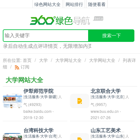
绿色网站大全
网站排行
随便看看
搜索一下
收录后自动生成点评详情页，无限增加内页外链！快来
发布
吧！
所在位置:
首页
/
大学
/
大学网址大全
/
大学网站大全
/
列表详
细
/
订阅
大学网站大全
伊犁师范学院
北京联合大学
[
生活服务
/
大学
/
新疆
] 人
[
生活服务
/
大学
/
北京
] 人
气 (49293)
气 (9957)
baike.baidu.com -
www.buu.edu.cn -
伊犁师范学院（Ili
2019-12-30
2021-07-26
Normal University）是
中国新疆伊犁哈萨克自
台湾科技大学
山东工艺美术学院
治州的一所本科院校，
[
生活服务
/
大学
/
台湾
] 人
[
生活服务
/
大学
/
山东
] 人