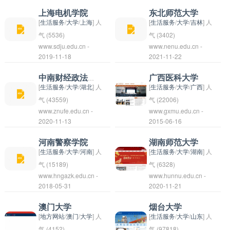
有创新精神和实践能力
于培养高素质的人才，
时，学校也积极开展科
本科专业和专科专业。
专业70多个，涵盖了工
国安徽省六安市的本科
本科高校，前身是成立
上海电机学院
东北师范大学
的优秀人才。
为地方经济社会发展做
学研究和社会服务，为
梧州学院致力于培养应
学、管理学、文学、理
院校。学校创建于
于1958年的吉林省通
[
生活服务
/
大学
/
上海
] 人
[
生活服务
/
大学
/
吉林
] 人
出贡献。
新疆乃至全国的农业发
用型、创新型、实践型
学、教育学等多个学科
2003年，是安徽省人
化师范学校。学校以培
气 (5536)
气 (3402)
www.sdju.edu.cn -
展做出贡献。
www.nenu.edu.cn -
人才，为地方经济和社
门类。潍坊学院致力于
民政府与文化部共建高
养教师和教育专业人才
上海电机学院是一所位
东北师范大学
2019-11-18
2021-11-22
会发展做出贡献。
培养适应社会发展需求
校。学校以培养具有创
为主要任务，设有教育
于中国上海市的学院，
（Northeast Normal
的应用型人才，以其扎
新能力和实践能力的应
学、文学、理学、工
成立于1954年，是一
University，简称“师
中南财经政法大学
广西医科大学
实的办学基础和优质的
用型人才为目标，努力
学、管理学等多个学科
所以电气工程和自动化
大”）是中国教育部直
[
生活服务
/
大学
/
湖北
] 人
[
生活服务
/
大学
/
广西
] 人
教学质量在地方教育界
为地方经济社会发展做
专业。学校注重师资队
为主要特色的工科学
属的一所全日制本科高
气 (43559)
气 (22006)
www.znufe.edu.cn -
享有盛誉。
www.gxmu.edu.cn -
出贡献。皖西学院拥有
伍建设，拥有一支知识
院。学院设有电气工
校，位于中国吉林省长
中南财经政法大学，简
2020-11-13
2015-06-16
各类学科专业，涵盖文
结构合理、科研实力雄
程、自动化、计算机科
春市。东北师范大学创
称中南财法，是中华人
学、历史、经济、管
厚的教师队伍。通化师
学与技术等相关专业，
建于1946年，是中国
民共和国教育部直属、
河南警察学院
湖南师范大学
理、教育、医学、工程
范学院致力于为社会培
拥有一支优秀的师资队
最早成立的师范大学之
湖北省、武汉市与国家
[
生活服务
/
大学
/
河南
] 人
[
生活服务
/
大学
/
湖南
] 人
等多个领域。学校致力
养具有高素质、专业技
伍和先进的教学设施。
一，学校前身为“东北
财政部合建的一所以财
气 (15189)
气 (6328)
于提高教学质量和科学
www.hngazk.edu.cn -
能过硬的人才，为地方
www.hunnu.edu.cn -
学院致力于培养高素质
抗联联合讲习所”和“江
经和法学为主的多学科
河南警察学院（Henan
湖南师范大学（Hunan
2018-05-31
2020-11-21
研究水平，为学生提供
经济社会发展做出贡
的电气工程和自动化领
南大学”。学校以师范
全日制本科高校。学校
Police College）是位
Normal University）是
优质的教育资源和良好
献。
域的人才，为我国的电
教育、基础科学研究和
前身可以追溯至1927
于中国河南省郑州市的
一所地处中国湖南省长
澳门大学
烟台大学
的学习环境。
力工程和自动化技术发
人文社会科学研究为特
年创建的国立武汉高级
一所高等院校，是以培
沙市的综合性师范大
[
地方网站
/
澳门
/
大学
] 人
[
生活服务
/
大学
/
山东
] 人
展做出贡献。
色，拥有一支高水平的
法商学堂，后来历经多
养公安警察人才为主要
学，创建于1938年。
气 (4152)
气 (97818)