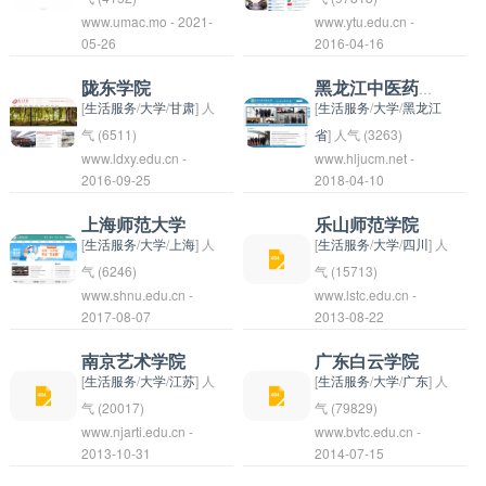
www.umac.mo - 2021-
教学和科研团队，培养
www.ytu.edu.cn -
次更名、搬迁和合并，
任务的院校。学院设有
学校是湖南省“双一
澳门大学是一所位于中
烟台大学位于中国山东
05-26
2016-04-16
了大量优秀的人才。目
最终于2000年正式更
治安学、刑事科学技
流”建设高校，是教师
国澳门特别行政区的综
省烟台市，是一所综合
前，东北师范大学已经
名为中南财经政法大
术、犯罪学、公安管理
教育和文学、历史、艺
合性大学，创建于
性公办大学，前身是创
陇东学院
黑龙江中医药大学
成为中国领先的综合性
学。学校位于湖北省武
等相关专业，拥有一支
术等学科的重要基地。
1981年。它拥有完善
办于1958年的烟台师
[
生活服务
/
大学
/
甘肃
] 人
[
生活服务
/
大学
/
黑龙江
大学之一，在教育、人
汉市东湖高新技术开发
优秀的教师队伍和完善
湖南师范大学拥有一支
的教学设施和学术研究
范学院。学校的办学理
气 (6511)
省
] 人气 (3263)
文、科学等领域具有较
区。 中南财经政法大学
www.ldxy.edu.cn -
www.hljucm.net -
的教学设施，为学生提
优秀的教师队伍和完备
机构，提供多元化的本
念是“厚德博学、求是
陇东学院是一所位于中
2016-09-25
2018-04-10
高的声誉和影响力。
在中国的财经和法学领
供优质的教育和培训服
的教学科研设施，为学
科和研究生课程。澳门
创新”，致力于培养德
国甘肃省陇南市的本科
域具有较高的声誉，拥
务。学院致力于培养
生提供丰富多彩的学术
大学以其高水平的教育
智体全面发展的高素质
院校。学校创建于
上海师范大学
乐山师范学院
有一支优秀的师资队伍
德、智、体、美全面发
活动和实践机会。学校
质量和国际化的办学理
人才。 烟台大学设有文
1979年，是经国家教
[
生活服务
/
大学
/
上海
] 人
[
生活服务
/
大学
/
四川
] 人
和完善的办学条件。学
展的优秀警察人才，为
开设了本科、硕士、博
念而闻名，吸引了来自
学院、外国语学院、法
育部批准设立的本科院
气 (6246)
气 (15713)
校注重学科交叉和综合
维护社会治安和促进社
www.shnu.edu.cn -
士等多层次的教育培养
www.lstc.edu.cn -
全球各地的学生和学
学院、管理学院、信息
校。学校有良好的师资
上海师范大学
乐山师范学院是一所位
2017-08-07
2013-08-22
发展，开设了经济学、
会稳定作出贡献。
项目，培养了大量优秀
者。其目标是培养具有
科学与工程学院等多个
力量和教学设施，注重
（Shanghai Normal
于中国四川省乐山市的
管理学、法学、政治
人才。 湖南师范大学也
国际视野和创新精神的
学院和研究生院，开设
学生的综合发展和素质
University）是一所以
本科院校。学校前身为
南京艺术学院
广东白云学院
学、工商管理等多个学
是重要的国际合作交流
优秀人才，为澳门和世
本科、硕士和博士等多
教育。陇东学院在教
师范教育为主，兼具
创建于1978年的乐山
[
生活服务
/
大学
/
江苏
] 人
[
生活服务
/
大学
/
广东
] 人
科门类的本科、硕士和
基地，与多所国际知名
界的发展做出贡献。
个层次的教育教学项
学、科研、人才培养等
文、史、理、工、法、
教育学院，后更名为乐
气 (20017)
气 (79829)
博士专业。学校秉
大学建立了广泛的合作
www.njarti.edu.cn -
目。学校在人文社会科
www.bvtc.edu.cn -
方面取得了优秀的成
经、管、艺、教育学等
山师范学校，现为全日
南京艺术学院
广东白云学院是一所位
2013-10-31
2014-07-15
承“厚德、宏图、求
关系，为学生提供了交
学、理工科学、经济管
绩，被社会和学生家长
多学科协调发展的本科
制本科专门师范学校。
（Nanjing Art
于中国广东省广州市的
是、笃行”的校训，致
流学习和实习的机会。
理等领域拥有优势学