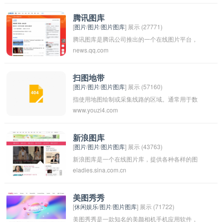
片资源。腾讯图库涵盖了各种主题和类型的图
片，包括风景、人物、动物、美食等，方便用户
腾讯图库
[
图片
/
图片
/
图片图库
] 展示 (27771)
在需要时获取图片素材。用户可以在腾讯图库上
腾讯图库是腾讯公司推出的一个在线图片平台，
进行个性化的搜索和筛选，以便快速找到自己需
news.qq.com
用户可以在平台上浏览和下载各种类型的图片资
要的图片。
源，包括摄影作品、插画、设计素材等。腾讯图
库提供了丰富的图片资源，用户可以根据自己的
扫图地带
[
图片
/
图片
/
图片图库
] 展示 (57160)
需求进行检索和筛选，方便快捷地找到需要的图
指使用地图绘制或采集线路的区域。通常用于数
片并进行下载和使用。通过腾讯图库，用户可以
www.youzi4.com
字地图制作、导航应用程序或地理信息系统等领
方便地获取高质量的图片资源，为其工作和创作
域。通过扫图地带可以更好地了解地理位置、路
提供帮助和支持。
线与地形等信息。
新浪图库
[
图片
/
图片
/
图片图库
] 展示 (43763)
新浪图库是一个在线图片库，提供各种各样的图
eladies.sina.com.cn
片资源，涵盖了各种主题和风格，用户可以在网
站上浏览，搜索和下载图片。新浪图库致力于为
用户提供高质量的图片资源，满足不同的创意和
美图秀秀
[
休闲娱乐
/
图片
/
图片图库
] 展示 (71722)
需求。
美图秀秀是一款知名的美颜相机手机应用软件，