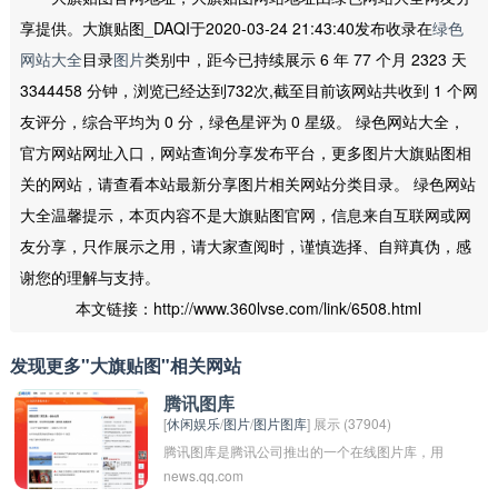
享提供。大旗贴图_DAQI于2020-03-24 21:43:40发布收录在
绿色
网站大全
目录
图片
类别中，距今已持续展示 6 年 77 个月 2323 天
3344458 分钟，浏览已经达到732次,截至目前该网站共收到 1 个网
友评分，综合平均为 0 分，绿色星评为 0 星级。 绿色网站大全，
官方网站网址入口，网站查询分享发布平台，更多图片大旗贴图相
关的网站，请查看本站最新分享图片相关网站分类目录。 绿色网站
大全温馨提示，本页内容不是大旗贴图官网，信息来自互联网或网
友分享，只作展示之用，请大家查阅时，谨慎选择、自辩真伪，感
谢您的理解与支持。
本文链接：http://www.360lvse.com/link/6508.html
发现更多"大旗贴图"相关网站
腾讯图库
[
休闲娱乐
/
图片
/
图片图库
] 展示 (37904)
腾讯图库是腾讯公司推出的一个在线图片库，用
news.qq.com
户可以在该平台上浏览、搜索、下载高质量的图