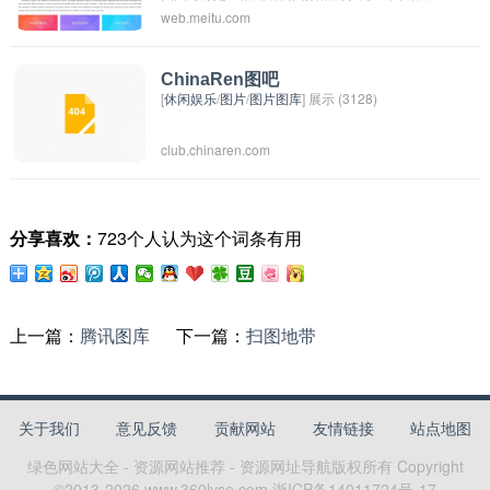
web.meitu.com
用户可以在拍照后进行美颜处理、照片编辑和特
效添加，让照片看起来更加美丽和吸引人。该应
用在亚洲地区非常流行，广受年轻用户喜爱。
ChinaRen图吧
[
休闲娱乐
/
图片
/
图片图库
] 展示 (3128)
club.chinaren.com
分享喜欢：
723个人认为这个词条有用
上一篇：
腾讯图库
下一篇：
扫图地带
关于我们
意见反馈
贡献网站
友情链接
站点地图
绿色网站大全 - 资源网站推荐 - 资源网址导航
版权所有 Copyright
©2013-
2026
www.360lvse.com
浙ICP备14011724号-17