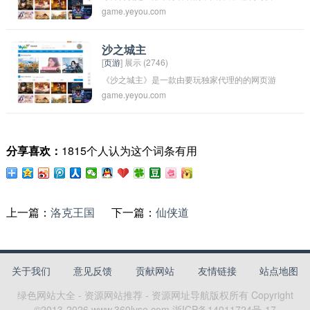
game.yeyou.com
由作家江南创作。这部小说以武侠与仙侠结合，
题的虚拟社区游戏，吸引了许多喜欢音乐的玩家
讲述了主人公赤月与白虎、金丝猴、玄虎三兄弟
加入其中。
之间的恩怨情仇，以及他们在江湖中的斗争和成
沙之城主
[
页游
] 展示 (2746)
长。小说情节曲折精彩，人物性格鲜明，被誉为
《沙之城主》是一款由要玩独家代理的的网页游
是一部经典之作。
game.yeyou.com
戏，新的战乱即将在玛法大陆上展开，沙城和沙
漠土城就位于其中。
分享喜欢：
1815个人认为这个词条有用
上一篇：
洛克王国
下一篇：
仙侠道
关于我们
意见反馈
贡献网站
友情链接
站点地图
绿色网站大全 - 资源网站推荐 - 资源网址导航
版权所有 Copyright
©2013-
2026
www.360lvse.com
浙ICP备14011724号-17