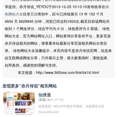
享提供。赤月传说_YEYOU于2013-12-25 10:13:10发布收录在
绿
色网站大全
目录
页游
类别中，距今已持续展示 13 年 152 个月
4604 天 6629846 分钟，浏览已经达到1824次,截至目前该网站共
收到 1 个网友评分，综合平均为 0 分，绿色星评为 0 星级。 绿色
网站大全，官方网站网址入口，网站查询分享发布平台，更多页游
赤月传说相关的网站，请查看本站最新分享页游相关网站分类目
录。 绿色网站大全温馨提示，本页内容不是赤月传说官网，信息来
自互联网或网友分享，只作展示之用，请大家查阅时，谨慎选择、
自辩真伪，感谢您的理解与支持。
本文链接：http://www.360lvse.com/link/6416.html
发现更多"赤月传说"相关网站
仙侠道
[
页游
] 展示 (7113)
仙侠道是一种古代中国文学题材，主题通常涉及
niu.xunlei.com
仙人、神仙和功法等神秘元素。这类作品常常融