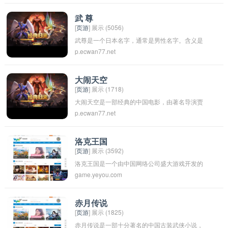
合了仙侠、武侠、玄幻等元素，展现出超自然力
量和英雄豪情，展现了人与神仙之间的交流和冒
武 尊
[
页游
] 展示 (5056)
险故事。同时，仙侠道也突显了中国传统文化中
武尊是一个日本名字，通常是男性名字。含义是
关于修炼、道德和人性等方面的思考和探索。
p.ecwan77.net
尊严的武士或尊贵的武士。这个名字可能反映了
家族中有着战士传统或者尊重传统日本武士道的
价值观。
大闹天空
[
页游
] 展示 (1718)
大闹天空是一部经典的中国电影，由著名导演贾
p.ecwan77.net
樟柯执导，讲述了一群小人物在中国改革开放初
期的时代背景下，为生存和理想而奋斗的故事。
这部电影描绘了中国社会的变革和人们面临的挑
洛克王国
[
页游
] 展示 (3592)
战，反映了个体与集体、理想与现实之间的矛盾
洛克王国是一个由中国网络公司盛大游戏开发的
和冲突。通过幽默、讽刺和现实主义的手法，贾
game.yeyou.com
虚拟世界游戏。玩家在游戏中可以扮演成为一个
樟柯成功地塑造了一群鲜活的角色，引人深思。
年轻的音乐家，探索各种音乐舞台和挑战，与其
大闹天空被认为是中国新浪潮电影的代表作之
他玩家互动交流，体验音乐的魅力。游戏中拥有
一，具有深刻的社会意义和艺术价值。
赤月传说
[
页游
] 展示 (1825)
丰富多样的音乐元素和主题活动，让玩家可以尽
赤月传说是一部十分著名的中国古装武侠小说，
情享受音乐的乐趣。洛克王国是一个以音乐为主