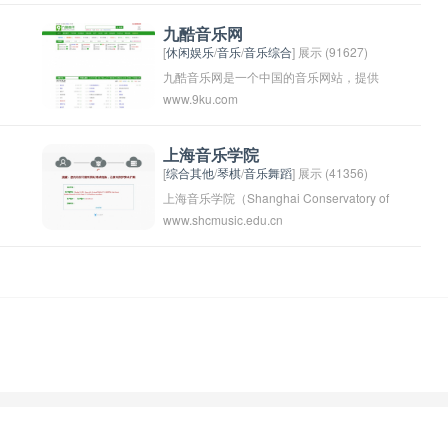
还
虾米音乐平台上听歌、分享歌单、发现新
音乐和关注自己喜欢的音乐人等。虾米音
九酷音乐网
[
休闲娱乐
/
音乐
/
音乐综合
] 展示 (91627)
乐以其丰富的音乐库、个性化推荐和用户
九酷音乐网是一个中国的音乐网站，提供
互动功能而受到广大音乐爱好者的喜爱。
www.9ku.com
大量的音乐资源，包括音乐播放、下载、
背
MV欣赏、歌词搜索等服务。用户可以在九
酷音乐网上收听各种类型的音乐，包括流
上海音乐学院
[
综合其他
/
琴棋
/
音乐舞蹈
] 展示 (41356)
行音乐、经典音乐、影视原声音乐等。九
上海音乐学院（Shanghai Conservatory of
酷音乐网还提供歌手专区和音乐排行榜等
www.shcmusic.edu.cn
Music）是中国一所著名的艺术类高等学
功能，方便用户找到自己喜欢的音乐作
府，创建于1927年，是中国最早成立的音
品。
乐学院之一。学校拥有雄厚的师资力量和
优秀的教学资源，培养了大批优秀的音乐
人才，为中国音乐事业的发展和繁荣做出
了重要贡献。学校设有音乐学、表演、音
乐教育等专业，拥有一流的教学设施和先
进的教学方法，致力于培养具有国际水准
的音乐人才。