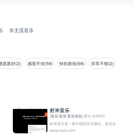
乐
非主流音乐
感觉甚好(2)
感觉不佳(59)
特别差劲(68)
非常不错(2)
虾米音乐
[
音乐
/
音乐
/
音乐综合
] 展示 (44995)
作
虾米音乐是一家中国的音乐网站，提供在
www.xiami.com
线音乐服务和音乐资源分享。用户可以在