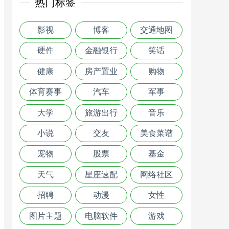
热门标签
影视
博客
交通地图
硬件
金融银行
笑话
健康
房产置业
购物
体育赛事
汽车
军事
大学
旅游出行
音乐
小说
交友
美食菜谱
宠物
股票
基金
天气
星座速配
网络社区
招聘
动漫
女性
图片主题
电脑软件
游戏