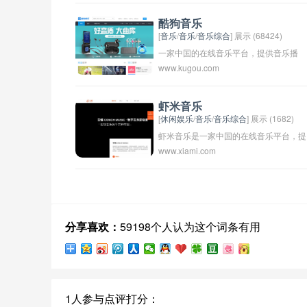
深圳和澳门的DJ舞曲场景。同时，我们
将分享关于深圳和香港的夜生活场所和活
酷狗音乐
[
音乐
/
音乐
/
音乐综合
] 展示 (68424)
动，向大家介绍这些地区的独特文化和音
一家中国的在线音乐平台，提供音乐播
乐风格。我们希望通过这个系列让更多人
www.kugou.com
放、下载、推荐等服务，拥有庞大的音乐
了解和欣赏深港地区的DJ舞曲以及他们
库和用户群体。酷狗音乐推出了多种版本
后的故事。
的客户端，包括PC端、手机端和平板端
虾米音乐
[
休闲娱乐
/
音乐
/
音乐综合
] 展示 (1682)
等，可以满足用户在不同设备上的音乐需
虾米音乐是一家中国的在线音乐平台，提
求。同时，酷狗音乐也举办各种音乐活动
www.xiami.com
供海量音乐资源供用户在线收听和下载。
和演唱会，为音乐爱好者提供更多的音乐
用户可以在虾米音乐上搜索自己喜爱的音
体验和交流机会。
乐，创建个人播放列表，与好友分享音
乐，还可以发现新的音乐推荐。虾米音乐
还拥有自己的音乐社区，用户可以在社区
分享喜欢：
59198个人认为这个词条有用
中交流音乐、分享心情，打造属于自己的
音乐圈子。虾米音乐致力于为用户带来更
好的音乐体验，让音乐成为生活中不可或
缺的一部分。
1人参与点评打分：