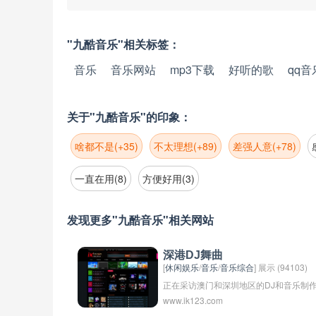
"九酷音乐"相关标签：
音乐
音乐网站
mp3下载
好听的歌
qq音
关于"九酷音乐"的印象：
啥都不是(+35)
不太理想(+89)
差强人意(+78)
一直在用(8)
方便好用(3)
发现更多"九酷音乐"相关网站
深港DJ舞曲
[
休闲娱乐
/
音乐
/
音乐综合
] 展示 (94103)
正在采访澳门和深圳地区的DJ和音乐制
www.ik123.com
人，并收集他们的最新作品，展示他们在