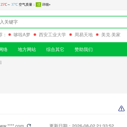
荐：
哆啦A梦
西安工业大学
周易天地
美克·美家
网络
地方网站
综合其它
赞助我们
阅
ww.****.com
更新日期：2026-08-02 21:33:52
