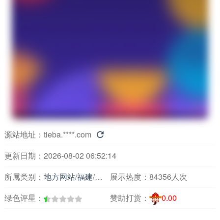
源站地址：
tieba.****.com

更新日期：2026-08-02 06:52:14
所属类别：
地方网站
/
福建
/
旅游观光
展示热度：
84356人次
绿色评星：
赞助打赏：
0.00