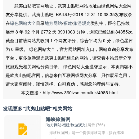
武夷山贴吧官网地址，武夷山贴吧网站地址由绿色网站大全网
友分享提供。武夷山贴吧_BAIDU于2018-12-31 10:38:35发布收录
在
绿色网站大全
目录
地方网站
/
福建
/
旅游观光
类别中，距今已持续
展示 8 年 92 个月 2772 天 3991063 分钟，浏览已经达到84355次,
截至目前该网站共收到 1 个网友评分，综合平均为 0 分，绿色星评
为 0 星级。 绿色网站大全，官方网站网址入口，网站查询分享发布
平台，更多旅游观光武夷山贴吧相关的网站，请查看本站最新分享
旅游观光相关网站分类目录。 绿色网站大全温馨提示，本页内容不
是武夷山贴吧官网，信息来自互联网或网友分享，只作展示之用，
请大家查阅时，谨慎选择、自辩真伪，感谢您的理解与支持。
本文链接：http://www.360lvse.com/link/4985.html
发现更多"武夷山贴吧"相关网站
海峡旅游网
[
地方网站
/
福建
/
旅游观光
] 展示 (766)
「海峡旅游网」是一个提供海峡两岸（指台湾和