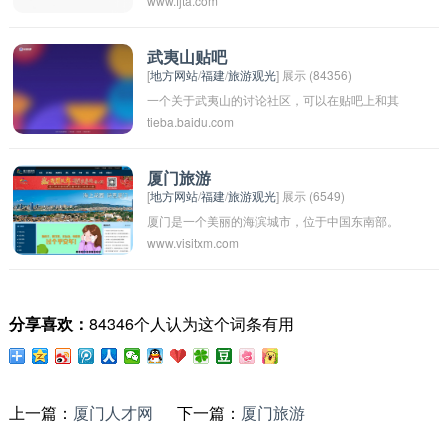
www.fjta.com
中国大陆）旅游信息、线路、攻略等服务的在线
平台。这个网站提供各种关于海峡两岸旅游的资
讯，帮助游客更好地规划和安排他们的旅行，同
武夷山贴吧
[
地方网站
/
福建
/
旅游观光
] 展示 (84356)
时也促进两岸旅游业的发展和交流。
一个关于武夷山的讨论社区，可以在贴吧上和其
tieba.baidu.com
他关注武夷山的人交流信息、分享经验和观点。
通过武夷山贴吧，可以了解到关于武夷山的最新
动态、景点推荐、旅游攻略等内容。如果你对武
厦门旅游
[
地方网站
/
福建
/
旅游观光
] 展示 (6549)
夷山感兴趣，可以关注武夷山贴吧，与其他热爱
厦门是一个美丽的海滨城市，位于中国东南部。
武夷山的朋友一起交流。
www.visitxm.com
作为一个重要的旅游目的地，厦门拥有丰富的历
史和文化遗产，迷人的自然风光，以及多样化的
美食。 在厦门旅游，你可以参观鼓浪屿、南普陀
分享喜欢：
84346个人认为这个词条有用
寺、胡里山炮台等著名景点，感受厦门独特的文
化氛围。你还可以享受海滩的清凉、品尝当地特
色小吃，或体验传统的茶文化。 除了参观景点
外，你还可以乘船前往附近的小岛，探索更多美
上一篇：
厦门人才网
下一篇：
厦门旅游
丽的海岛风光。无论是家庭旅行、情侣出游还是
独自一人旅行，厦门都能满足你不同的需求，让