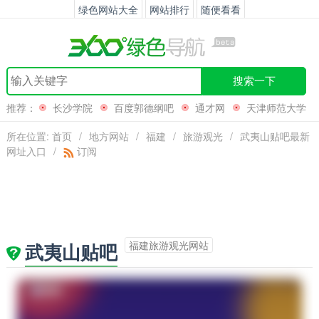
绿色网站大全
网站排行
随便看看
搜索一下
推荐：
长沙学院
百度郭德纲吧
通才网
天津师范大学
所在位置:
首页
/
地方网站
/
福建
/
旅游观光
/
武夷山贴吧最新
网址入口
/
订阅
福建旅游观光网站
武夷山贴吧