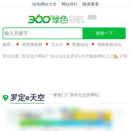
绿色网站大全
网站排行
随便看看
搜索一下
推荐：
虎虎漫画网
六人行
恩施论坛
湖南体彩论坛
所在位置:
首页
地方网站
广东
论坛交友
罗定e天空最新网址入口
订阅
一家热门广东论坛交友网站
罗定e天空