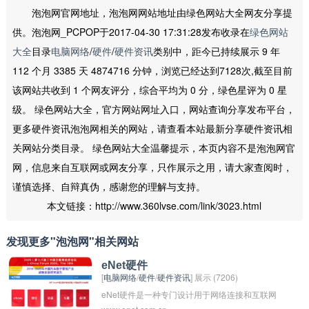
泡泡网官网地址，泡泡网网站地址由绿色网站大全网友分享提
供。泡泡网_PCPOP于2017-04-30 17:31:28发布收录在
绿色网站
大全
目录
电脑网络
/
硬件
/
硬件资讯
类别中，距今已持续展示 9 年
112 个月 3385 天 4874716 分钟，浏览已经达到7128次,截至目前
该网站共收到 1 个网友评分，综合平均为 0 分，绿色星评为 0 星
级。 绿色网站大全，官方网站网址入口，网站查询分享发布平台，
更多硬件资讯泡泡网相关的网站，请查看本站最新分享硬件资讯相
关网站分类目录。 绿色网站大全温馨提示，本页内容不是泡泡网官
网，信息来自互联网或网友分享，只作展示之用，请大家查阅时，
谨慎选择、自辩真伪，感谢您的理解与支持。
本文链接：http://www.360lvse.com/link/3023.html
发现更多"泡泡网"相关网站
eNet硬件
[
电脑网络
/
硬件
/
硬件资讯
] 展示 (7206)
eNet硬件是一种专门设计用于网络连接和互联网