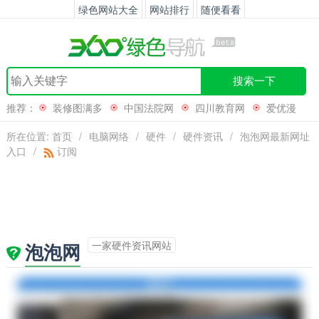
绿色网站大全
网站排行
随便看看
搜索一下
推荐：
装修图满多
中国法院网
四川教育网
爱优漫
所在位置:
首页
/
电脑网络
/
硬件
/
硬件资讯
/
泡泡网最新网址
入口
/
订阅
一家硬件资讯网站
泡泡网