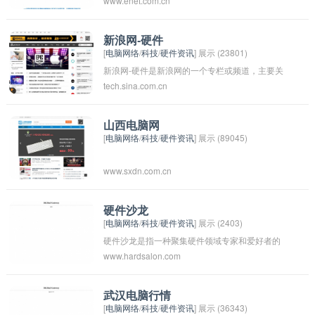
www.enet.com.cn
接入的硬件设备。它通常用于建立局域网
(LAN)、广域网(WAN)和互联网连接，提供数据
传输、网络管理和安全性保护。eNet硬件可以是
新浪网-硬件
[
电脑网络
/
科技
/
硬件资讯
] 展示 (23801)
路由器、交换机、防火墙、网关等设备，用于支
新浪网-硬件是新浪网的一个专栏或频道，主要关
持和管理网络通信。它们是网络基础设施的重要
tech.sina.com.cn
注硬件领域的新闻、资讯、评测和测评等内容。
组成部分，帮助用户实现高速、稳定和安全的网
该频道涵盖了电脑、手机、平板、相机、智能设
络连接。
备等硬件产品的相关信息，为用户提供最新的科
山西电脑网
[
电脑网络
/
科技
/
硬件资讯
] 展示 (89045)
技动态和产品推荐。用户可以在新浪网-硬件上了
解最新的硬件产品信息，为自己的科技购物提供
www.sxdn.com.cn
参考。
硬件沙龙
[
电脑网络
/
科技
/
硬件资讯
] 展示 (2403)
硬件沙龙是指一种聚集硬件领域专家和爱好者的
www.hardsalon.com
活动。在硬件沙龙中，参与者可以分享关于硬件
设计、制造、测试和应用方面的经验和知识，也
可以讨论最新的硬件技术发展和趋势。硬件沙龙
武汉电脑行情
[
电脑网络
/
科技
/
硬件资讯
] 展示 (36343)
通常会举办讲座、讨论会、展示和比赛等活动，