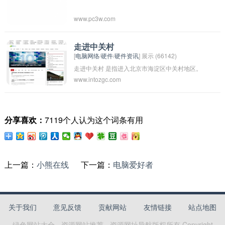
旨在促进硬件领域的交流和合作，推动硬件技术
www.pc3w.com
的创新和发展。硬件沙龙也是一个学习和交流的
平台，有助于参与者拓展人脉，提升自己在硬件
领域的技术水平和影响力。
走进中关村
[
电脑网络
/
硬件
/
硬件资讯
] 展示 (66142)
走进中关村 是指进入北京市海淀区中关村地区。
www.intozgc.com
中关村是中国乃至全球最大的科技企业集聚地之
一，被誉为中国的硅谷。从上世纪80年代起，中
关村就成为国内科技创新和创业的重要基地，吸
分享喜欢：
7119个人认为这个词条有用
引了大量科技企业、创业者和投资者。走进中关
村，意味着融入科技创新的氛围，体验前沿科技
发展的风貌，感受创业创新的活力。
上一篇：
小熊在线
下一篇：
电脑爱好者
关于我们
意见反馈
贡献网站
友情链接
站点地图
绿色网站大全 - 资源网站推荐 - 资源网址导航
版权所有 Copyright