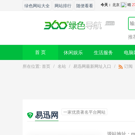
绿色网站大全
网站排行
随便看看
推
休闲娱乐
生活服务
电脑
首 页
所在位置:
首页
/
名站
/
易迅网最新网址入口
/
订阅
一家优质著名平台网站
易迅网
源站地址：
m