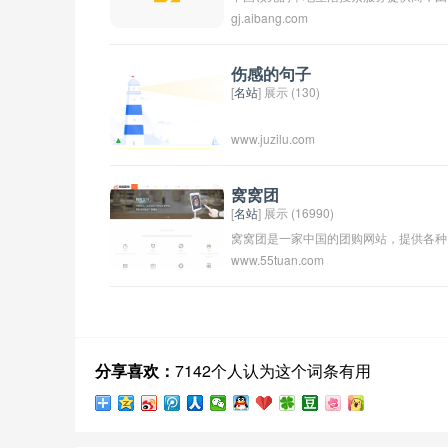
gj.aibang.com
中国互联网搜索技术的奠基人、中国著名
的搜索引擎专家、百度前CTO刘建国先
和百度前首席架构师周利民先生于2007年
伤感的句子
[
名站
] 展示 (130)
月共同创立。
www.juzilu.com
窝窝团
[
名站
] 展示 (16990)
窝窝团是一家中国的团购网站，提供各种
www.55tuan.com
商品和服务的团购优惠。用户可以在网站
上浏览商品信息并参与团购活动，享受更
优惠的价格。 窝窝团致力于为消费者提
更多选择和更实惠的购物体验。
分享喜欢：
7142个人认为这个词条有用