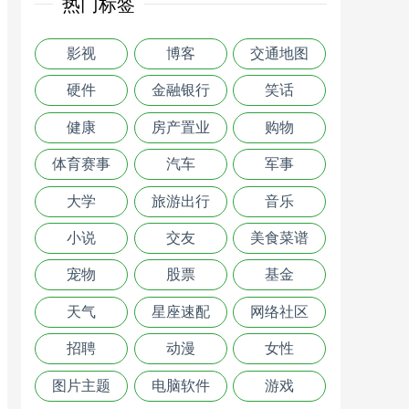
热门标签
影视
博客
交通地图
硬件
金融银行
笑话
健康
房产置业
购物
体育赛事
汽车
军事
大学
旅游出行
音乐
小说
交友
美食菜谱
宠物
股票
基金
天气
星座速配
网络社区
招聘
动漫
女性
图片主题
电脑软件
游戏