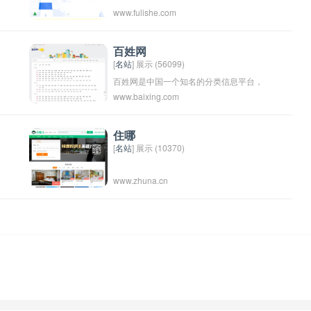
www.fulishe.com
生
1
百姓网
[
名站
] 展示 (56099)
百姓网是中国一个知名的分类信息平台，
www.baixing.com
用户可以在上面发布各种二手商品信息，
招聘信息，租房信息等。百姓网成立于
2005年，目前在中国多个城市有分站，是
住哪
[
名站
] 展示 (10370)
中国最大的分类信息网站之一。
www.zhuna.cn
供