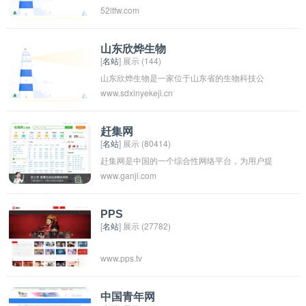
52ltfw.com
台，包括商业咨询、广告营销、人力资源、财务
服务等。用户可以在该网站上找到各种与企业运
营相关的服务，并选择最适合自己企业需求的服
山东欣烨生物
[
名站
] 展示 (144)
务供应商进行合作。520业务网致力于帮助企业
山东欣烨生物是一家位于山东省的生物科技公
提升效率、降低成本、扩大市场，帮助企业实现
www.sdxinyekeji.cn
司，专注于生物技术领域的研究和开发。公司致
更好的发展和增长。
力于开发生物医药、农业生物技术和环境保护等
领域的创新产品和解决方案，为促进人类健康和
赶集网
[
名站
] 展示 (80414)
可持续发展做出贡献。山东欣烨生物以科学技术
赶集网是中国的一个综合性网络平台，为用户提
为基础，不断推动创新，致力于成为领先的生物
www.ganji.com
供信息发布、二手交易、招聘求职、生活服务、
科技企业之一。
房产租赁、车辆买卖等各类信息的发布和查询服
务。用户可以在赶集网上买卖物品、找工作、租
PPS
[
名站
] 展示 (27782)
房子等，是一个非常便利实用的网站。
www.pps.tv
中国青年网