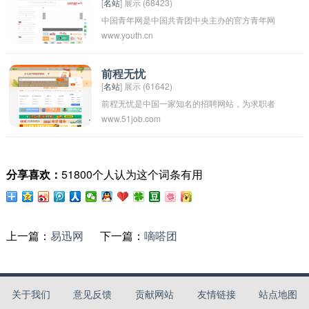
[
名站
] 展示 (68423)
中国青年网是中国共青团中央主办的官方青年网
www.youth.cn
站，是青年群体的主要信息来源平台。该网站提
供各种新闻资讯、时事评论、文化娱乐、教育招
聘等内容，旨在传播正能量、引导青年关注社会
前程无忧
[
名站
] 展示 (61642)
热点问题，促进青年成长成才。
前程无忧是中国一家知名的招聘网站，为求职者
www.51job.com
和企业提供招聘信息和招聘服务。它的目标是为
求职者和企业搭建一个连接的平台，让求职者能
够找到适合自己的工作，让企业能够找到合适的
分享喜欢：
51800个人认为这个词条有用
人才。这个名字暗示着在这个平台上，前途没有
障碍，一切都是顺利和无忧的。
上一篇：
易迅网
下一篇：
嘀嗒团
关于我们
意见反馈
贡献网站
友情链接
站点地图