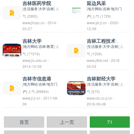
源，致力于培养高素
态，帮助他们更快速地
学、文学、理学、工
城市经济社会发展，维
University of Science
台或网站，为当地居民
吉林医药学院
延边风采
质、应用型人才。学校
找到心仪的房源。
学、管理学等多个学科
护城市秩序和社会稳
and Technology）成立
和企业提供吉林省相关
[
生活服务
/
大学
/
吉林
] 人
[
地方网站
/
吉林
/
地方门
设有工商管理、经济
专业。学校注重师资队
定，改善民生服务等。
于1958年，是一所以
的新闻资讯、生活服
气 (2995)
户
] 人气 (1729)
学、会计学、金融学、
www.jlmpc.cn - 2014-
www.yb.jl.cn - 2020-
伍建设，拥有一支知识
长春市政府为市长领导
工为主，工、理、管、
务、商业信息等内容。
吉林医药学院是一所位
延边风采是指延边朝鲜
03-27
12-09
信息管理与信息系统等
结构合理、科研实力雄
下设多个部门和机构，
文、法、经、教育相结
这样的信息平台通常为
于中国吉林省的高等学
族自治州的特色和风
专业，致力于培养学生
厚的教师队伍。通化师
包括市政府办公厅、发
合的多学科综合性大
用户提供各种吉林省地
府，是专门培养医药类
情。延边朝鲜族自治州
吉林大学
吉林工程技术师范学院
具备国际视野和创新能
范学院致力于为社会培
展改革委员会、市委组
学。学校位于吉林省长
区的实用信息和服务，
人才的院校之一。学校
位于中国东北地区，是
[
地方网站
/
吉林
/
教育
] 人
[
生活服务
/
大学
/
吉林
] 人
力的未来领袖人才。
养具有高素质、专业技
织部、市委宣传部、市
春市，是中国东北地区
方便人们获取所需的信
致力于发展医学科研和
中国唯一的朝鲜族自治
气 (77319)
气 (1206)
能过硬的人才，为地方
www.jlu.edu.cn -
委统战部、市委老干部
www.jltiet.net - 2018-
唯一以“理工”为特色的
息和资源。
人才培养，为社会培养
州，有着独特的文化和
这是位于中国吉林省的
2014-12-09
04-03
经济社会发展做出贡
局等。
大学之一，被誉为“东
具有医学专业知识和技
风俗。延边风采包括了
一所高等学府，主要培
献。
北工科院校的一面旗
能的人才。学校设有医
延边地区的自然风光、
养工程技术和教育学科
吉林市信息港
吉林财经大学
帜”。长春理工大学目
学、药学、护理等多个
民俗文化、特色美食等
的专业人才。学院致力
[
地方网站
/
吉林
/
地方门
[
生活服务
/
大学
/
吉林
] 人
前拥有14个学院，涵盖
学科，拥有一支高水平
方面，展现出这个地区
于提供全面优质的教育
户
] 人气 (89894)
气 (675)
工程、理学、管理、文
www.jl.jl.cn - 2017-08-
www.ctu.cc.jl.cn -
的教学团队和完善的教
独特的魅力和魄力。延
教学和研究服务，培养
吉林市信息港是吉林市
吉林财经大学（Jilin
09
2016-09-08
学、法学、经济等多个
学设施。吉林医药学院
边风采不仅体现了这里
学生具备扎实的理论基
政府推出的一个网络信
University of Finance
学科领域，拥有本科、
在医学领域取得了良好
的风土人情，也是对延
础和实践能力，为社会
息服务平台，旨在为市
and Economics），简
硕士、博士等多个级别
的声誉，并为国家和地
边朝鲜族自治州丰富多
和经济发展做出贡献。
首页
上一页
71
民提供吉林市的政务服
称吉林财大，位于中国
的教育培养项目。在工
方的医疗卫生服务做出
彩文化的一种表达和展
务、生活信息、文化活
吉林省长春市。学校是