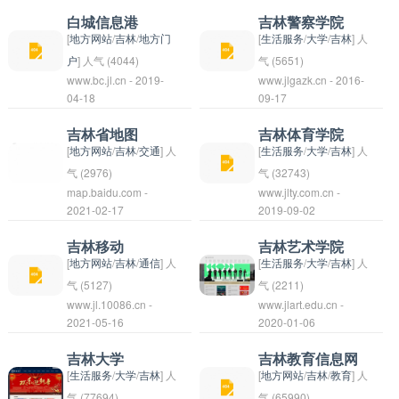
社会和经济发展做出贡
地居民和企业提供便捷
简称“吉师大”，是中华
白城信息港
吉林警察学院
献。 长春师范学院拥有
的在线信息服务。辽源
人民共和国教育部和吉
[
地方网站
/
吉林
/
地方门
[
生活服务
/
大学
/
吉林
] 人
一支高水平的教师团
信息港旨在促进信息共
林省人民政府共建的省
户
] 人气 (4044)
气 (5651)
队，注重科研创新和人
www.bc.jl.cn - 2019-
www.jlgazk.cn - 2016-
享和互动交流，推动当
属本科综合性师范大
白城信息港是一个致力
04-18
09-17
才培养，校园内设施齐
地经济社会发展。
学，是“中西部高校基
于提供白城市最新资讯
全，环境优美，为学生
础能力建设工程”和“中
和信息的网络平台。用
吉林省地图
吉林体育学院
提供良好的学习和生活
西部高校卓越教师培养
户可以在该信息港上找
[
地方网站
/
吉林
/
交通
] 人
[
生活服务
/
大学
/
吉林
] 人
条件。学校以“德、
计划”重点支持高校，
到关于白城市各种方面
气 (2976)
气 (32743)
才、学、美”为办学理
map.baidu.com -
www.jlty.com.cn -
是“全日制普通高校教
的新闻、活动、政策等
吉林体育学院是位于中
2021-02-17
2019-09-02
念，积极推动素质教
师职业资格培训基地工
信息，并与其他网友分
国吉林省吉林市的一所
育，培养学生成为德智
程”国家级培训基地。
享和讨论。该平台旨在
体育类高等学府，建校
吉林移动
吉林艺术学院
体美劳全面发展的社会
学校是全国首批37所本
帮助人们更好地了解和
于1958年，是吉林省
[
地方网站
/
吉林
/
通信
] 人
[
生活服务
/
大学
/
吉林
] 人
主义建设者和接班人。
科教学提标改革项目试
关注白城市的发展变
唯一的一所体育专业高
气 (5127)
气 (2211)
长春师范学院开设了多
www.jl.10086.cn -
点高校之一。 截至
www.jlart.edu.cn -
化，促进社会交流和信
等学校。学院致力于培
吉林移动是中国移动公
吉林艺术学院是一所位
2021-05-16
2020-01-06
个本科和硕士研究生专
2018年6月，学校占地
息传播。
养体育、运动、健康等
司在吉林省的分支机
于中国吉林省长春市的
业，涵盖教育学、文
面积2200亩，校舍建
相关专业的人才，拥有
构，提供移动通信服
艺术类高等院校，成立
吉林大学
吉林教育信息网
学、历史学、管理学、
筑面积120.48万平方
一支高水平的教师团队
务。作为中国移动的一
于1977年，前身为吉
[
生活服务
/
大学
/
吉林
] 人
[
地方网站
/
吉林
/
教育
] 人
工学、理学、艺术等领
米，总投资35亿元人民
和完善的教学设施。学
部分，吉林移动为吉林
林文工团艺术学校。学
气 (77694)
气 (65990)