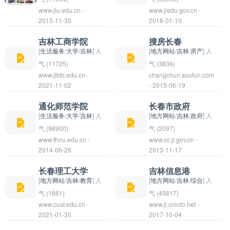
域。学校与国内外多所
币，共有本科专业91
www.jlu.edu.cn -
www.jledu.gov.cn -
院的办学目标是培养
省的广大用户提供高质
院下设有音乐学院、舞
吉林大学是中国吉林省
吉林教育信息网是吉林
2015-11-30
2018-01-10
高校和科研机构建立了
个，研究生专业67个。
德、智、体、美全面发
量的通讯服务。无论是
蹈学院、美术学院、设
的一所综合性大学，创
省教育厅主办的官方网
合作关系，为学生提供
我们将本着“求真务
展的高素质体育人才，
电话、短信、上网还是
计学院、人文科学学院
建于1946年，位于吉
站，致力于为吉林省广
吉林工商学院
搜房长春
了丰富的实习和交流机
实、整体发展、合作共
为国家的体育事业发展
其他通讯需求，吉林移
等专业学院，拥有一支
林省长春市。学校是教
大师生和家长提供全
[
生活服务
/
大学
/
吉林
] 人
[
地方网站
/
吉林
/
房产
] 人
会。长春师范学院致力
赢、共谋未来”的校训
做出贡献。
动都能提供全方位的解
高水平的教学团队和先
育部与吉林省人民政府
面、及时、优质的教育
气 (11725)
气 (3836)
于为学生提供优质的教
精神，“珍中理发，独
www.jlbtc.edu.cn -
changchun.soufun.com
决方案，让用户享受便
进的教学设施。学院致
共建的重点大学，在国
信息和服务。网站包括
吉林工商学院是位于中
搜房长春是一个专门提
2021-11-02
- 2015-06-19
育资源和发展平台，帮
见其意”作为人才培养
捷、高效的通讯体验。
力于培养艺术人才，为
内外具有较高的知名度
教育政策、教育资讯、
国吉林省长春市的一所
供长春地区房产信息的
助他们实现个人梦想和
的指导思想，坚持正确
吉林省和东北地区的文
和声誉。吉林大学是一
教育资源、招生信息等
高等学府，是一所以工
在线平台，用户可以在
通化师范学院
长春市政府
社会责任。
政治方向、教育方向和
化艺术事业做出了重要
所以理工科为主，工、
内容，旨在推动吉林省
商管理为特色的综合性
该平台上搜索长春的各
[
生活服务
/
大学
/
吉林
] 人
[
地方网站
/
吉林
/
政府
] 人
办学方向，继续培养德
贡献。
理、文、法、管理、
教育事业的发展，促进
大学。学校创建于
类房产信息，包括新
气 (98900)
气 (2097)
智体美全面发展的高素
www.thnu.edu.cn -
www.cc.jl.gov.cn -
农、医等多学科协调发
教育信息化建设。由于
1998年，是由吉林省
房、二手房、租房等。
通化师范学院是一所位
长春市政府是中国吉林
2014-06-26
2013-11-17
质优秀人才。
展的学府，拥有一支高
吉林教育官方网站不同
人民政府和中国工商银
搜房长春为用户提供详
于中国吉林省通化市的
省长春市的行政机关，
水平的教师队伍和完善
时间可能有不同地址或
行联合创办的本科层次
细的房产信息和图片展
本科高校，前身是成立
负责管理和领导长春市
长春理工大学
吉林信息港
的教学科研设施。学校
域名，建议直接在搜索
普通高校。学校注重学
示，方便用户浏览和选
于1958年的吉林省通
的政府工作。长春市政
[
地方网站
/
吉林
/
教育
] 人
[
地方网站
/
吉林
/
综合
] 人
致力于为社会培养高素
引擎中搜索“吉林教育
科建设和科研实力的提
择合适的房源。用户可
化师范学校。学校以培
府的主要职责包括制定
气 (1861)
气 (45817)
质人才，为国家的科技
www.cust.edu.cn -
信息网”来访问。
www.jl.cninfo.net -
升，拥有一支优秀的教
以通过搜房长春轻松了
养教师和教育专业人才
和执行地方政府工作计
长春理工大学
吉林信息港是指一个位
2021-01-30
2017-10-04
和社会发展做出贡献。
师团队和丰富的教学资
解长春的房产市场动
为主要任务，设有教育
划、政策及法规，推动
（Changchun
于吉林省的信息服务平