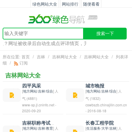
绿色网站大全
网站排行
随便看看
搜索一下
链么？网址被收录后自动生成点评详情页，无限增加内页外链！
所在位置:
首页
/
吉林
/
吉林网址大全
/
吉林网站大全
/
列表详
细
/
订阅
吉林网站大全
四平风采
城市晚报
[
地方网站
/
吉林
/
综合
] 人
[
地方网站
/
吉林
/
综合
] 人
气 (4881)
气 (1832)
www-sp.jl.cninfo.net -
cswbszb.chinajilin.com.cn
四平风采是指四平市的
2020-09-20
- 2016-08-18
风貌和风采，形容四平
市繁荣亮丽，富有活力
吉林职称考试办公室
长春工程学院
和魅力。四平市是吉林
[
地方网站
/
吉林
/
教育
] 人
[
生活服务
/
大学
/
吉林
] 人