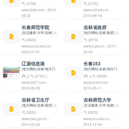
省下辖的地级市，位于
气 (4769)
气 (2130)
www.jlzkb.com - 2014-
www.ccit.edu.cn -
东北地区，是一个历史
长春工程学院
09-22
2013-08-16
悠久、文化底蕴深厚的
（Changchun Institute
城市。四平市经济发展
of Technology）是一
长春师范学院
吉林省政府
较快，城市建设不断改
所以工科为主的本科学
[
生活服务
/
大学
/
吉林
] 人
[
地方网站
/
吉林
/
政府
] 人
善，生活环境优美，人
院，位于中国吉林省长
气 (4622)
气 (3979)
www.cncnc.edu.cn -
www.jl.gov.cn - 2017-
民生活幸福美满，被称
春市。学校前身是建于
长春师范学院
2020-07-01
05-03
为四平风采。
1954年的吉林省冶金
（Changchun Normal
学校，2005年更名为
University）位于吉林
辽源信息港
长春163
长春工程学院。学校设
省长春市，是一所以师
[
地方网站
/
吉林
/
地方门
[
地方网站
/
吉林
/
地方门
有工学、理学、管理、
范教育为主，兼有工、
户
] 人气 (27501)
户
] 人气 (3039)
www.0437.com -
www.cc163.net -
文法等多个学科门类，
理、文、管、艺等学科
辽源信息港是位于中国
2015-09-26
2013-05-11
拥有一支优秀的教师队
的综合性普通本科院
吉林省辽源市的一个综
伍和完善的教学设施。
校。学校成立于1967
合性网络信息服务平
吉林省卫生厅
吉林师范大学
长春工程学院致力于培
年，历史悠久，办学实
台。该信息港提供包括
[
地方网站
/
吉林
/
政府
] 人
[
生活服务
/
大学
/
吉林
] 人
养高素质的工程技术人
力雄厚。长春师范学院
新闻资讯、网上购物、
气 (5920)
气 (2670)
www.jlws.gov.cn -
才，为地方经济社会发
www.jlnu.edu.cn -
注重教育教学质量，致
生活服务、社区互动等
吉林师范大学（Jilin
2014-05-24
2014-12-04
展做出贡献。
力于培养拔尖人才，为
在内的多种功能，为当
Normal University），