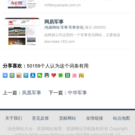
military.people.com.cn
主要报道军事相关新闻、评论和分析。该频道涵
盖国内外军事动态、军事技术装备、军事演习等
内容，是中国人民网军事类新闻的重要平台之
网易军事
[
电脑网络
/
军事
/
军事资讯
] 展示 (66500)
一。通过该频道，读者可以了解到最新的军事信
由网易公司运营的一个军事资讯网站，主要报道
息和国际军事形势。
war.news.163.com
国内外军事新闻、军事科技、军事历史等内容。
网易军事致力于为读者提供全面、及时的军事资
讯，是国内颇具影响力的军事媒体之一。其报道
分享喜欢：
50159个人认为这个词条有用
涵盖了陆军、海军、空军等各个领域的军事信
息，受到许多军事爱好者和专业人士的关注和支
持。
上一篇：
凤凰军事
下一篇：
中华军事
关于我们
意见反馈
贡献网站
友情链接
站点地图
绿色网站大全 - 资源网站推荐 - 资源网址导航
版权所有 Copyright
©2013-
2026
www.360lvse.com
浙ICP备14011724号-17