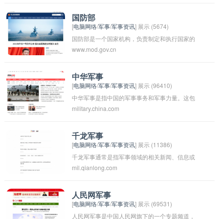
了解国防和军事事务。铁血网的口号为军迷的
家，军事的圈，是中国最具影响力的军事类网站
国防部
[
电脑网络
/
军事
/
军事资讯
] 展示 (5674)
之一。
国防部是一个国家机构，负责制定和执行国家的
www.mod.gov.cn
国防政策、维护国家的安全和防卫、管理军队等
职责。不同国家的国防部可能有不同的名称和组
织结构，但其基本职能大致相同。国防部通常由
中华军事
[
电脑网络
/
军事
/
军事资讯
] 展示 (96410)
国防部长领导，下设多个部门和机构来负责具体
中华军事是指中国的军事事务和军事力量。这包
的工作任务。国防部在国家政府体系中扮演着重
military.china.com
括中国军队的组织、编制、装备、训练、作战能
要的角色，是国家安全和国防体系的核心部门之
力、军事政策等方面的内容。中华军事是中国国
一。
家安全和国防建设的重要组成部分，保障国家主
千龙军事
[
电脑网络
/
军事
/
军事资讯
] 展示 (11386)
权、领土完整和国家利益的根本形式。近年来，
千龙军事通常是指军事领域的相关新闻、信息或
随着中国经济和科技的发展，中华军事在国际军
mil.qianlong.com
者网站。这种名称可能暗示着强大、庞大的军事
事舞台上的地位和影响力也不断提升。
力量，展现了军事方面的严肃、专业和权威性。
在这个领域中，千龙军事可能是一个提供最新军
人民网军事
[
电脑网络
/
军事
/
军事资讯
] 展示 (69531)
事资讯、分析和评论的平台，吸引着关注军事事
人民网军事是中国人民网旗下的一个专题频道，
务的读者和观众。