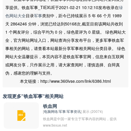
享提供。铁血军事_TIEXUE于2021-02-21 10:12:10发布收录在
绿
色网站大全
目录
军事
类别中，距今已持续展示 5 年 66 个月 1989
天 2864246 分钟，浏览已经达到50168次,截至目前该网站共收到
1 个网友评分，综合平均为 0 分，绿色星评为 0 星级。 绿色网站大
全，官方网站网址入口，网站查询分享发布平台，更多军事铁血军
事相关的网站，请查看本站最新分享军事相关网站分类目录。 绿色
网站大全温馨提示，本页内容不是铁血军事官网，信息来自互联网
或网友分享，只作展示之用，请大家查阅时，谨慎选择、自辩真
伪，感谢您的理解与支持。
本文链接：http://www.360lvse.com/link/6386.html
发现更多"铁血军事"相关网站
铁血网
[
电脑网络
/
军事
/
军事资讯
] 展示 (20074)
铁血网是中国一家专注于军事内容的网站，提供
www.tiexue.net
军事新闻、军事论坛、军事图片等服务，让用户