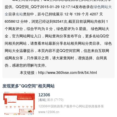
提供。QQ空间_QQ于2015-01-29 12:17:14发布收录在
绿色网站大
全
目录
名站
类别中，距今已持续展示 12 年 139 个月 4207 天
6058612 分钟，浏览已经达到92541次,截至目前该网站共收到 1
个网友评分，综合平均为 0 分，绿色星评为 0 星级。 绿色网站大
全，官方网站网址入口，网站查询分享发布平台，更多名站QQ空
间相关的网站，请查看本站最新分享名站相关网站分类目录。 绿色
网站大全温馨提示，本页内容不是QQ空间官网，信息来自互联网
或网友分享，只作展示之用，请大家查阅时，谨慎选择、自辩真
伪，感谢您的理解与支持。
本文链接：http://www.360lvse.com/link/54.html
发现更多"QQ空间"相关网站
12306
[
名站
] 展示 (7170)
12306中国铁路客户服务中心网站是铁路服务客
www.12306.cn
户的重要窗口，将集成全路客货运输信息，为社