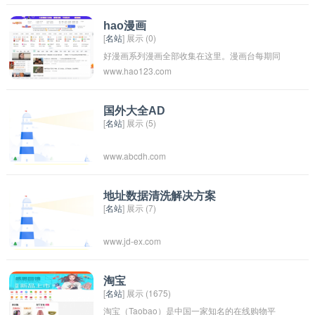
会和铁路客户提供客货运输业务和公共信息查询
服务。客户通过本网站，可以查询旅客列车时刻
hao漫画
[
名站
] 展示 (0)
表、票价、列车正晚点、车票余票、售票代售
好漫画系列漫画全部收集在这里。漫画台每期同
点、货物运价、车辆技术参数以及有关客货运规
www.hao123.com
步连载好漫画杂志,为广大的国漫迷第一时间更新
章。铁路货运客户可以通过本网站办理业务。
全本的电子版好漫画杂志以及旗下的所有漫画。
国外大全AD
[
名站
] 展示 (5)
www.abcdh.com
地址数据清洗解决方案
[
名站
] 展示 (7)
www.jd-ex.com
淘宝
[
名站
] 展示 (1675)
淘宝（Taobao）是中国一家知名的在线购物平