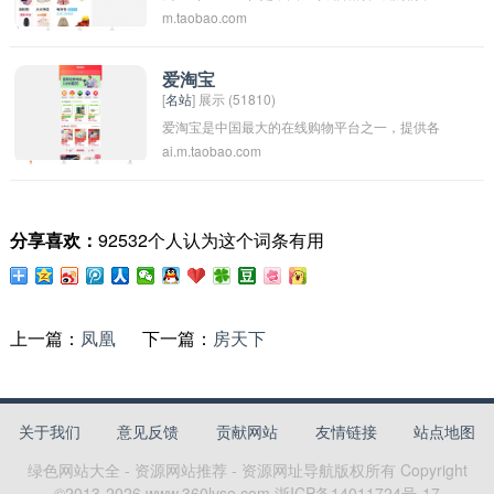
m.taobao.com
台，成立于2003年。它提供了一个包括服装、家
居用品、电子产品等在内的各类商品，为消费者
提供购物、支付、评价等全方位的服务。淘宝具
爱淘宝
[
名站
] 展示 (51810)
有庞大的商品种类和丰富的选购体验，被很多人
爱淘宝是中国最大的在线购物平台之一，提供各
视为中国最大的在线购物平台之一。
ai.m.taobao.com
种商品和服务，深受消费者喜爱。用户可以在淘
宝网上购买各种商品，包括服装、食品、家电、
化妆品等，也可以参与拍卖和团购活动。对于许
分享喜欢：
92532个人认为这个词条有用
多人来说，购物就像一种乐趣，他们享受在淘宝
上寻找心仪的商品，并从中获得满足和快乐。爱
淘宝也成为了一个广为流传的口头禅，用来表达
对在线购物的热爱和品味。
上一篇：
凤凰
下一篇：
房天下
关于我们
意见反馈
贡献网站
友情链接
站点地图
绿色网站大全 - 资源网站推荐 - 资源网址导航
版权所有 Copyright
©2013-
2026
www.360lvse.com
浙ICP备14011724号-17