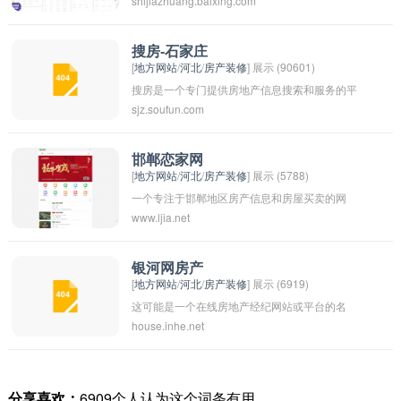
shijiazhuang.baixing.com
区信息网站，提供本地生活服务、资讯、交流等
信息。用户可以在该网站上查找房屋出租、二手
物品交易、招聘信息、生活服务等内容。该网站
搜房-石家庄
[
地方网站
/
河北
/
房产装修
] 展示 (90601)
也是当地居民分享生活经验、交流观点的平台之
搜房是一个专门提供房地产信息搜索和服务的平
一。
sjz.soufun.com
台，其中也包括石家庄地区的房产信息。用户可
以在搜房平台上搜索石家庄地区的房屋出售、出
租以及新房楼盘等信息，方便他们快速找到符合
邯郸恋家网
[
地方网站
/
河北
/
房产装修
] 展示 (5788)
自己需求的房屋。搜房平台也提供房屋价格走
一个专注于邯郸地区房产信息和房屋买卖的网
势、周边配套设施、经纪人推荐等信息，帮助用
www.ljia.net
站，提供邯郸地区各种类型的房源信息、房价走
户做出更明智的房产决策。
势分析、购房政策解读等服务。用户可以通过该
网站快速了解邯郸的房地产市场情况，方便选择
银河网房产
[
地方网站
/
河北
/
房产装修
] 展示 (6919)
适合自己的房源。该网站也提供专业的房产顾问
这可能是一个在线房地产经纪网站或平台的名
服务，帮助用户解决购房中遇到的问题。
house.inhe.net
称。通过这个平台，用户可以浏览不同地区的房
产信息，查看房屋销售和出租列表，以及联系房
地产经纪人进行咨询和看房。银河网房产可能提
分享喜欢：
6909个人认为这个词条有用
供全面的房产信息和服务，帮助用户更轻松地找