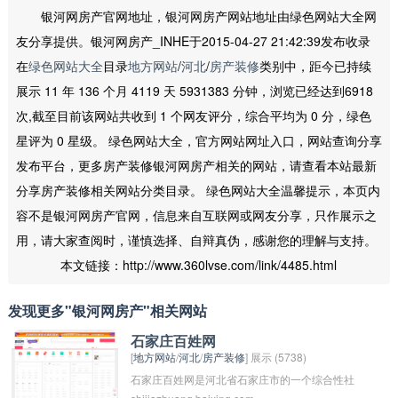
银河网房产官网地址，银河网房产网站地址由绿色网站大全网
友分享提供。银河网房产_INHE于2015-04-27 21:42:39发布收录
在
绿色网站大全
目录
地方网站
/
河北
/
房产装修
类别中，距今已持续
展示 11 年 136 个月 4119 天 5931383 分钟，浏览已经达到6918
次,截至目前该网站共收到 1 个网友评分，综合平均为 0 分，绿色
星评为 0 星级。 绿色网站大全，官方网站网址入口，网站查询分享
发布平台，更多房产装修银河网房产相关的网站，请查看本站最新
分享房产装修相关网站分类目录。 绿色网站大全温馨提示，本页内
容不是银河网房产官网，信息来自互联网或网友分享，只作展示之
用，请大家查阅时，谨慎选择、自辩真伪，感谢您的理解与支持。
本文链接：http://www.360lvse.com/link/4485.html
发现更多"银河网房产"相关网站
石家庄百姓网
[
地方网站
/
河北
/
房产装修
] 展示 (5738)
石家庄百姓网是河北省石家庄市的一个综合性社