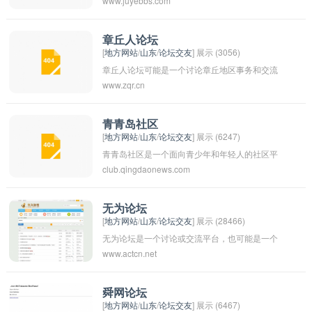
www.juyebbs.com
一个地方性的论坛，也可能是专注于特定主题或
领域的讨论平台。通常论坛会提供让用户进行讨
论、分享信息和交流意见的功能，同时也会有管
章丘人论坛
[
地方网站
/
山东
/
论坛交友
] 展示 (3056)
理员进行管理和监督。巨野可能是地名，也可能
章丘人论坛可能是一个讨论章丘地区事务和交流
是某个团体或组织的名称。希望这个论坛能够成
www.zqr.cn
章丘当地居民之间想法和观点的在线论坛。在这
为大家交流和学习的好地方。
个论坛上，章丘居民可以分享关于社区发展、文
化活动、生活经验等方面的信息，并与其他居民
青青岛社区
[
地方网站
/
山东
/
论坛交友
] 展示 (6247)
进行互动和讨论。该论坛可能也是一个平台，为
青青岛社区是一个面向青少年和年轻人的社区平
居民之间提供信息交流和社交互动的机会。
club.qingdaonews.com
台，旨在提供健康、积极、有意义的交流和互动
空间。在这个社区里，用户可以分享各种生活经
验、情感故事和娱乐资讯，还可以参与各种线上
无为论坛
[
地方网站
/
山东
/
论坛交友
] 展示 (28466)
和线下的活动。青青岛社区致力于打造一个正能
无为论坛是一个讨论或交流平台，也可能是一个
量、友爱和包容的社区氛围，让年轻人可以找到
www.actcn.net
以“无为”为主题的论坛，探讨如何在不强求结
志同道合的朋友，共同成长、共同分享。
果、不强迫行动的情况下达到某种目的或实现某
种理念。无为是中国古代哲学家老子提出的概
舜网论坛
[
地方网站
/
山东
/
论坛交友
] 展示 (6467)
念，强调通过无为而治理，即通过不干预、不强