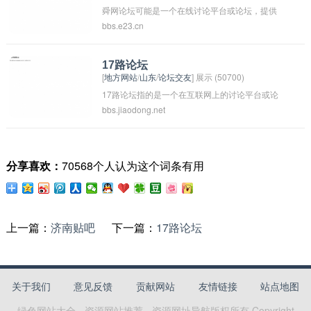
舜网论坛可能是一个在线讨论平台或论坛，提供
迫的方式来实现自然的秩序和和谐。在这个论坛
bbs.e23.cn
用户讨论和分享各种主题、话题、信息的平台。
上，可能会探讨如何应用无为的理念在日常生活
可能是以舜为名字，显示出一种正气和正义的形
或管理中取得更好的效果。
象，与古代中国传说中的舜皇帝有关。具体内容
17路论坛
[
地方网站
/
山东
/
论坛交友
] 展示 (50700)
和形式可能因平台设立者和用户群体而异。
17路论坛指的是一个在互联网上的讨论平台或论
bbs.jiaodong.net
坛，可能是一个网站或社交媒体上的一个话题或
标签。用户可以在这个论坛上讨论有关17路线的
话题，分享观点和交流信息。 17路可能指的是一
分享喜欢：
70568个人认为这个词条有用
个公交线路或路线编号，也可能是一个地区或城
市的特定路线。通过17路论坛，用户可以找到关
于该路线的最新消息、时刻表、乘车经验等信
息。
上一篇：
济南贴吧
下一篇：
17路论坛
关于我们
意见反馈
贡献网站
友情链接
站点地图
绿色网站大全 - 资源网站推荐 - 资源网址导航
版权所有 Copyright