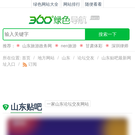
绿色网站大全
网站排行
随便看看
搜索一下
推荐：
山东旅游政务网
nen旅游
甘肃体彩
深圳律师
协会
所在位置:
首页
/
地方网站
/
山东
/
论坛交友
/
山东贴吧最新网
址入口
/
订阅
一家山东论坛交友网站
山东贴吧