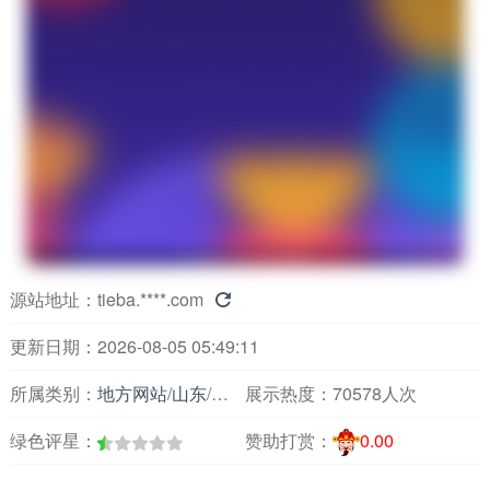
源站地址：
tieba.****.com

更新日期：2026-08-05 05:49:11
所属类别：
地方网站
/
山东
/
论坛交友
展示热度：
70578人次
绿色评星：
赞助打赏：
0.00