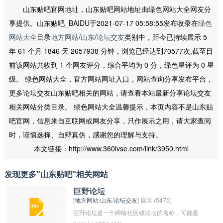
山东贴吧官网地址，山东贴吧网站地址由绿色网站大全网友分
享提供。山东贴吧_BAIDU于2021-07-17 05:58:55发布收录在
绿色
网站大全
目录
地方网站
/
山东
/
论坛交友
类别中，距今已持续展示 5
年 61 个月 1846 天 2657938 分钟，浏览已经达到70577次,截至目
前该网站共收到 1 个网友评分，综合平均为 0 分，绿色星评为 0 星
级。 绿色网站大全，官方网站网址入口，网站查询分享发布平台，
更多论坛交友山东贴吧相关的网站，请查看本站最新分享论坛交友
相关网站分类目录。 绿色网站大全温馨提示，本页内容不是山东贴
吧官网，信息来自互联网或网友分享，只作展示之用，请大家查阅
时，谨慎选择、自辩真伪，感谢您的理解与支持。
本文链接：http://www.360lvse.com/link/3950.html
发现更多"山东贴吧"相关网站
巨野论坛
[
地方网站
/
山东
/
论坛交友
] 展示 (5475)
巨野论坛是一个网络社区或论坛的名称，可能是