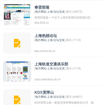
关注上海的新闻和趋势，或者讨论上海相关的话
和喜爱。
题。上海论坛作为一个交流平台，吸引了大量的
奉贤部落
[
地方网站
/
上海
/
论坛交友
] 展示 (23575)
关注者，他们在这里分享和交流关于上海的信息
奉贤部落是一个位于上海市奉贤区的部落社区，
和看法，促进了彼此的交流和理解。
bbs.52fx.cn
由一群居民组成，共同生活在一起，共同管理部
落事务。部落成员之间有着紧密的联系和互助的
精神，共同努力维护部落的和谐与稳定，同时也
上海热线论坛
[
地方网站
/
上海
/
论坛交友
] 展示 (7112)
积极参与社会公益活动，为当地社区发展和改善
做出贡献。奉贤部落也是一个富有民俗文化和传
bbs.online.sh.cn
统价值观的社区，传承和弘扬着部落文化。
上海轨道交通俱乐部
[
地方网站
/
上海
/
论坛交友
] 展示 (1119)
club.metrofans.sh.cn
KDS宽带山
[
地方网站
/
上海
/
论坛交友
] 展示 (64821)
KDS宽带山是一家提供宽带网络服务的公司，致