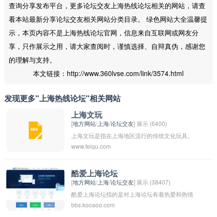
查询分享发布平台，更多论坛交友上海热线论坛相关的网站，请查
看本站最新分享论坛交友相关网站分类目录。 绿色网站大全温馨提
示，本页内容不是上海热线论坛官网，信息来自互联网或网友分
享，只作展示之用，请大家查阅时，谨慎选择、自辩真伪，感谢您
的理解与支持。
本文链接：http://www.360lvse.com/link/3574.html
发现更多"上海热线论坛"相关网站
上海文玩
[
地方网站
/
上海
/
论坛交友
] 展示 (6400)
上海文玩是指在上海地区流行的传统文化玩具。
www.feiqu.com
这些文玩包括传统的手工艺品、民俗文化和手工
制作的玩具，如扇子、剪纸、陶艺、面人、扎染
等。这些文玩既具有观赏性和收藏价值，又具有
酷爱上海论坛
[
地方网站
/
上海
/
论坛交友
] 展示 (38407)
文化传承和历史意义，是上海传统文化的重要组
酷爱上海论坛指的是对上海论坛有着热爱和热情
成部分。随着人们对传统文化的重视和传统手工
bbs.kooaoo.com
的意思。这可能是指喜欢参与上海论坛的活动，
艺品的复兴，上海文玩也越来越受到人们的关注