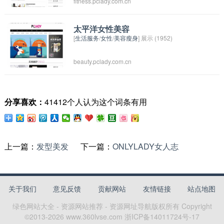
fitness.pclady.com.cn
的名称。可能提供各种美体服务，如按摩、瑜
伽、健身训练等，旨在帮助顾客保持健康的身体
和美丽的形象。这样的品牌通常会注重从内到外
太平洋女性美容
[
生活服务
/
女性
/
美容瘦身
] 展示 (1952)
的全面美体护理，让顾客在健康的同时也能拥有
自信的外在形象。
beauty.pclady.com.cn
分享喜欢：
41412个人认为这个词条有用
上一篇：
发型美发
下一篇：
ONLYLADY女人志
关于我们
意见反馈
贡献网站
友情链接
站点地图
绿色网站大全 - 资源网站推荐 - 资源网址导航
版权所有 Copyright
©2013-
2026
www.360lvse.com
浙ICP备14011724号-17