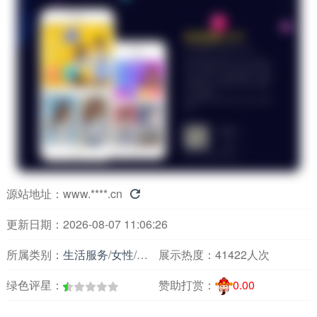
源站地址：
www.****.cn

更新日期：2026-08-07 11:06:26
所属类别：
生活服务
/
女性
/
美容瘦身
展示热度：
41422人次
绿色评星：
赞助打赏：
0.00