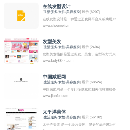
业建议。发型屋通常会提供舒适的环境和周到的
在线发型设计
[
生活服务
/
女性
/
美容瘦身
] 展示 (6207)
服务，让顾客在美发的过程中感受愉悦和放松。
在线发型设计是一种通过互联网平台来帮助用户
www.choumei.cn
找到适合自己的发型的服务。用户可以在网上浏
览不同的发型设计，选择自己喜欢的或者根据脸
型、发质等因素推荐的发型。一些在线发型设计
发型美发
[
生活服务
/
女性
/
美容瘦身
] 展示 (2404)
平台还提供虚拟试发型的功能，让用户可以在网
发型美发指的是通过剪发、染发、造型等方式来
上试验不同的发型，以便更好地决定自己适合哪
www.lady8844.com
打造个人的发型，使其更加具有美感和个性感。
种发型。通过在线发型设计，用户可以更方便地
发型美发是一个需要专业技术和艺术创作的领
找到适合自己的发型，让自己看起来更加自信和
域，也是许多人追求时尚和美丽的重要途径之
时尚。
中国减肥网
[
生活服务
/
女性
/
美容瘦身
] 展示 (68524)
一。在发型美发的过程中，发型师会根据顾客的
中国减肥网是一个专门提供减肥相关信息和服务
脸型、肤色、发质和个人喜好等多方面因素来设
www.jianfei.com
的网站。该网站可能包括减肥知识、健身计划、
计和打造适合的发型，让顾客在外观上更加自信
饮食建议、减肥产品推荐等内容，旨在帮助人们
和舒适。发型美发是一个独具魅力和创意的行
减肥和保持健康身材。用户可以通过该网站获取
业，有着广阔的市场和发展空间，也是一个许多
太平洋美体
[
生活服务
/
女性
/
美容瘦身
] 展示 (56102)
减肥指导和交流经验，以达到减肥目的。
人向往的职业选择之一。
太平洋美体 是一个经营美体、健身的品牌或公司