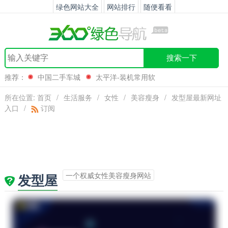
绿色网站大全
网站排行
随便看看
搜索一下
推荐：
中国二手车城
太平洋-装机常用软
件
CodeGuru
河北电视台
所在位置:
首页
/
生活服务
/
女性
/
美容瘦身
/
发型屋最新网址
入口
/
订阅
一个权威女性美容瘦身网站
发型屋