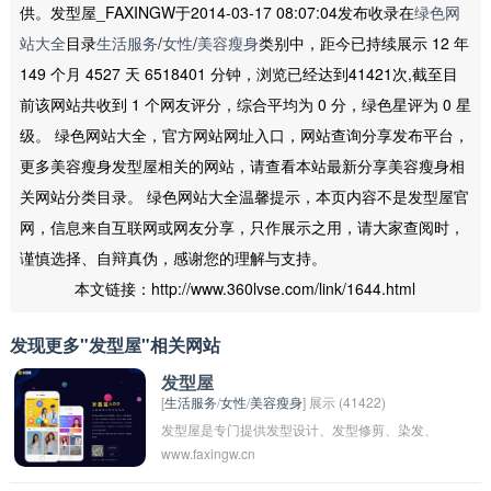
供。发型屋_FAXINGW于2014-03-17 08:07:04发布收录在
绿色网
站大全
目录
生活服务
/
女性
/
美容瘦身
类别中，距今已持续展示 12 年
149 个月 4527 天 6518401 分钟，浏览已经达到41421次,截至目
前该网站共收到 1 个网友评分，综合平均为 0 分，绿色星评为 0 星
级。 绿色网站大全，官方网站网址入口，网站查询分享发布平台，
更多美容瘦身发型屋相关的网站，请查看本站最新分享美容瘦身相
关网站分类目录。 绿色网站大全温馨提示，本页内容不是发型屋官
网，信息来自互联网或网友分享，只作展示之用，请大家查阅时，
谨慎选择、自辩真伪，感谢您的理解与支持。
本文链接：http://www.360lvse.com/link/1644.html
发现更多"发型屋"相关网站
发型屋
[
生活服务
/
女性
/
美容瘦身
] 展示 (41422)
发型屋是专门提供发型设计、发型修剪、染发、
www.faxingw.cn
烫发等服务的美发店。顾客可以根据自己的喜好
和需求选择合适的发型，也可以向美发师咨询专