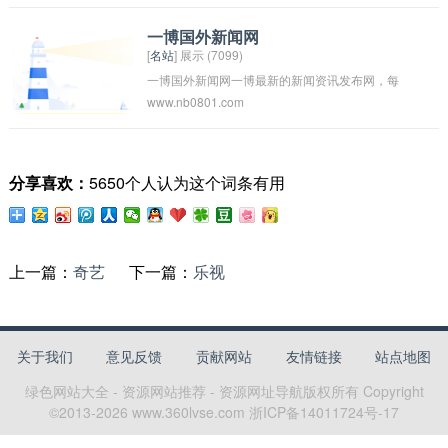
一博国外新闻网
[
名站
] 展示 (7099)
一博国外新闻网一博最新的新闻资讯发布网，每
www.nb0801.com
天实时更新，国内网民的最爱.尽在一博观世界说
事；一博国外新闻，实时共享，专业的技术团
队，打造正能量光辉，一博论坛已被主流媒体认
分享喜欢：
5650个人认为这个词条有用
可即推送。一博头条、在线视频、国外新闻推
荐、本地/财经/军事/娱乐/体育/社会/汽车/网站、
一博新闻导航、新闻大全、一博新闻门户、一博
新闻论坛。
上一篇：
奇艺
下一篇：
乐视
关于我们
意见反馈
贡献网站
友情链接
站点地图
绿色网站大全 - 资源网站推荐 - 资源网址导航
版权所有 Copyright
©2013-
2026
www.360lvse.com
浙ICP备14011724号-17