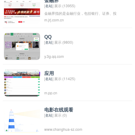
金融界
[
名站
] 展示 (13955)
问题。名医在线致力于为用户提供优质的医疗服
金融界指的是金融行业，包括银行、证券、投
务，帮助他们更好地管理自己的健康。
m.jrj.com.cn
资、保险等领域。金融界是一个庞大而复杂的行
业，对经济发展和社会稳定起着重要作用。在金
融界工作的人员涉及到各种金融产品和服务的交
QQ
[
名站
] 展示 (9800)
易、管理和监管，具有相应的专业知识和技能。
金融界也是一个竞争激烈的行业，吸引着许多人
y.3g.qq.com
投身其中追求发展和成功。
应用
[
名站
] 展示 (11425)
m.pp.cn
电影在线观看
[
名站
] 展示 (0)
www.changhua-sz.com