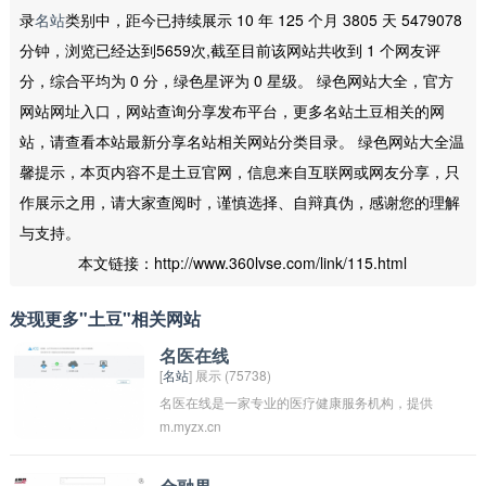
录
名站
类别中，距今已持续展示 10 年 125 个月 3805 天 5479078
分钟，浏览已经达到5659次,截至目前该网站共收到 1 个网友评
分，综合平均为 0 分，绿色星评为 0 星级。 绿色网站大全，官方
网站网址入口，网站查询分享发布平台，更多名站土豆相关的网
站，请查看本站最新分享名站相关网站分类目录。 绿色网站大全温
馨提示，本页内容不是土豆官网，信息来自互联网或网友分享，只
作展示之用，请大家查阅时，谨慎选择、自辩真伪，感谢您的理解
与支持。
本文链接：http://www.360lvse.com/link/115.html
发现更多"土豆"相关网站
名医在线
[
名站
] 展示 (75738)
名医在线是一家专业的医疗健康服务机构，提供
m.myzx.cn
在线医疗咨询、专家面对面诊疗、医疗服务预约
等服务。用户可以通过名医在线平台找到合适的
医疗专家进行咨询和诊疗，方便快捷地解决健康