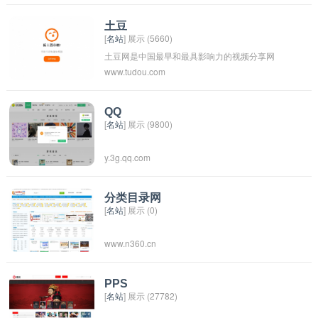
服务等。用户可以在该网站上找到各种与企业运
营相关的服务，并选择最适合自己企业需求的服
土豆
[
名站
] 展示 (5660)
务供应商进行合作。520业务网致力于帮助企业
土豆网是中国最早和最具影响力的视频分享网
提升效率、降低成本、扩大市场，帮助企业实现
www.tudou.com
站，是中国网络视频行业的领军品牌，也是全球
更好的发展和增长。
最早上线的视频分享网站之一。土豆网于2005年
4月15日正式上线，每天独立用户数超过2500
QQ
[
名站
] 展示 (9800)
万，每月2亿用户，拥有超过8000万的注册用
户。
y.3g.qq.com
分类目录网
[
名站
] 展示 (0)
www.n360.cn
PPS
[
名站
] 展示 (27782)