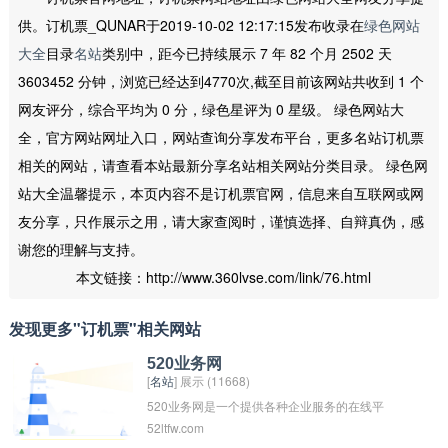
供。订机票_QUNAR于2019-10-02 12:17:15发布收录在
绿色网站
大全
目录
名站
类别中，距今已持续展示 7 年 82 个月 2502 天
3603452 分钟，浏览已经达到4770次,截至目前该网站共收到 1 个
网友评分，综合平均为 0 分，绿色星评为 0 星级。 绿色网站大
全，官方网站网址入口，网站查询分享发布平台，更多名站订机票
相关的网站，请查看本站最新分享名站相关网站分类目录。 绿色网
站大全温馨提示，本页内容不是订机票官网，信息来自互联网或网
友分享，只作展示之用，请大家查阅时，谨慎选择、自辩真伪，感
谢您的理解与支持。
本文链接：http://www.360lvse.com/link/76.html
发现更多"订机票"相关网站
520业务网
[
名站
] 展示 (11668)
520业务网是一个提供各种企业服务的在线平
52ltfw.com
台，包括商业咨询、广告营销、人力资源、财务