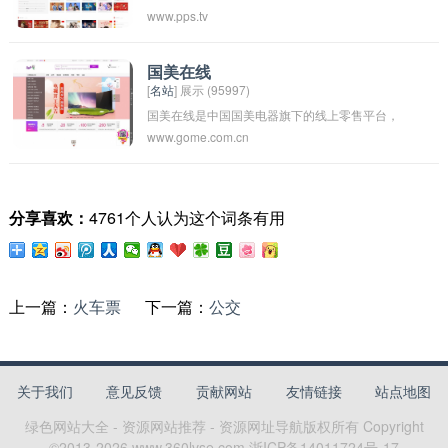
www.pps.tv
国美在线
[
名站
] 展示 (95997)
国美在线是中国国美电器旗下的线上零售平台，
www.gome.com.cn
提供家电、手机、数码、电脑、家居等商品的在
线购物服务。用户可以在国美在线购买各种商
品，并享受配送、安装、维修等服务。国美在线
分享喜欢：
4761个人认为这个词条有用
致力于为消费者提供优质且便捷的购物体验。
上一篇：
火车票
下一篇：
公交
关于我们
意见反馈
贡献网站
友情链接
站点地图
绿色网站大全 - 资源网站推荐 - 资源网址导航
版权所有 Copyright
©2013-
2026
www.360lvse.com
浙ICP备14011724号-17