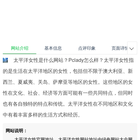
网站介绍
基本信息
点评印象
页面详情

太平洋女性是什么网站？Pclady怎么样？太平洋女性指
的是生活在太平洋地区的女性，包括但不限于澳大利亚、新
西兰、夏威夷、关岛、萨摩亚等地区的女性。这些地区的女
性在文化、社会、经济等方面可能有一些共同特点，但同时
也有各自独特的特点和传统。太平洋女性在不同地区和文化
中有着丰富多样的生活方式和经历。
网站说明：
太平洋女性官网地址，太平洋女性网站地址由绿色网站大全网