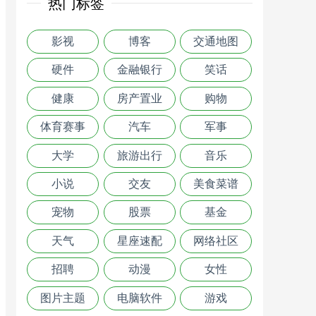
热门标签
影视
博客
交通地图
硬件
金融银行
笑话
健康
房产置业
购物
体育赛事
汽车
军事
大学
旅游出行
音乐
小说
交友
美食菜谱
宠物
股票
基金
天气
星座速配
网络社区
招聘
动漫
女性
图片主题
电脑软件
游戏