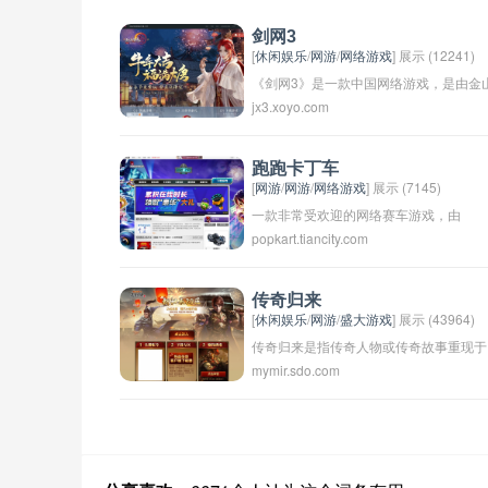
剑网3
[
休闲娱乐
/
网游
/
网络游戏
] 展示 (12241)
《剑网3》是一款中国网络游戏，是由金
jx3.xoyo.com
软件开发并发行的大型多人在线角色扮演
游戏。该游戏的背景故事设定在中国古代
的武侠世界中，玩家可以选择不同的门派
跑跑卡丁车
[
网游
/
网游
/
网络游戏
] 展示 (7145)
和角色进行闯荡江湖、修炼武功、组队冒
一款非常受欢迎的网络赛车游戏，由
险等多种游戏内容。游戏上线后受到了玩
popkart.tiancity.com
NEXON公司开发和发行。游戏设有各种
家们的好评，获得了一定的人气。
样的赛车、道具和赛道，玩家可以与全球
玩家在线比赛，展开刺激的竞速对决。同
传奇归来
[
休闲娱乐
/
网游
/
盛大游戏
] 展示 (43964)
时，游戏还提供了丰富的社交互动功能，
传奇归来是指传奇人物或传奇故事重现于
使玩家能够与好友组队合作或进行PK，
mymir.sdo.com
世，重新引起人们的关注和追捧。这个词
强游戏的乐趣和互动性。《跑跑卡丁车》
语常常用来描述某个曾经在某个领域或行
已经在全球范围内拥有庞大的玩家群体，
业中有过辉煌历史的人或事物，经过一段
深受广大赛车游戏爱好者的喜爱。
时间的低潮后重新崛起，再次展现出非凡
的魅力和影响力。传奇归来不仅意味着过