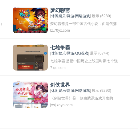
梦幻聊斋
[
休闲娱乐
/
网游
/
网络游戏
] 展示 (5280)
山
梦幻聊斋是一部中国古代小说，由清代蒲
lz.70yx.com
松龄编写，是一部以奇幻故事为主题的文
学作品。故事讲述了一些超自然现象和鬼
魂故事，叙述了一些关于人性、道德和爱
七雄争霸
[
休闲娱乐
/
网游
/
QQ游戏
] 展示 (6744)
情的故事。该书在中国文学史上占有重要
七雄争霸 是指中国历史上战国时期七个强
地位，被认为是中国文学中的珍贵遗产之
7.qq.com
各
大的诸侯国之间的争霸局面。这七个诸侯
一。
国分别是秦、楚、齐、鲁、魏、赵和韩。
在这个战国时期，各个诸侯国互相争夺地
剑侠世界
[
休闲娱乐
/
网游
/
网络游戏
] 展示 (9293)
盘和权力，进行多次战争和外交斗争，最
《剑侠世界》是一款由腾讯游戏开发的
增
终其中的秦国脱颖而出，统一了中国，结
jxsj.xoyo.com
MMORPG游戏。游戏设定在一个古代武侠
束了战国时代，建立了秦朝。七雄争霸也
世界中，玩家可以选择不同的门派，学习
成为了中国历史上著名的一段战争史。
各种武功，提升角色属性并完成各种任
务。游戏中有丰富的PVP和PVE内容，让
玩家可以与其他玩家展开激烈的战斗或者