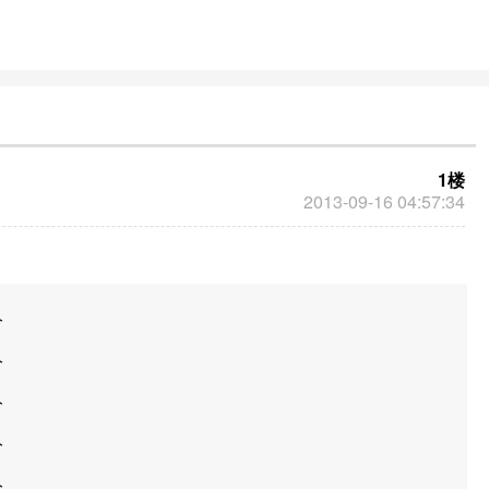
一同对抗强大的boss。剑侠世界以其精美
的画面、丰富多样的玩法和情缘系统等特
色吸引了大量玩家。
1楼
2013-09-16 04:57:34
分
分
分
分
分