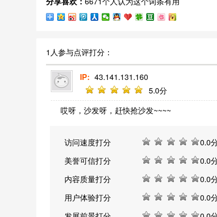
分享喜欢：
6671个人认为这个词条有用
去的荣耀和成就被重新唤起，也表明其拥
有再次创造奇迹的潜力和能力。
1人参与点评打分：
IP:
43.141.131.160
5
.0分
哎呀，沙发呀，赶快抢沙发~~~~
访问速度打分
0
.0
美誉可信打分
0
.0
内容质量打分
0
.0
用户体验打分
0
.0
发展前景打分
0
.0