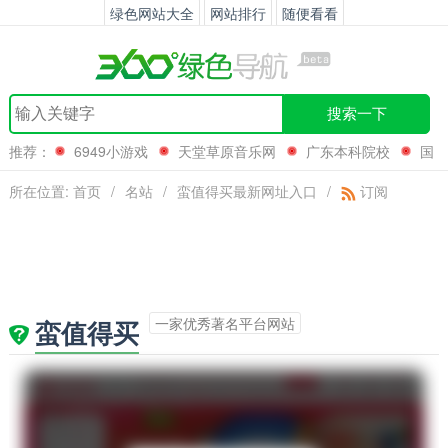
绿色网站大全
网站排行
随便看看
搜索一下
推荐：
6949小游戏
天堂草原音乐网
广东本科院校
国
家外国专家局
所在位置:
首页
/
名站
/
蛮值得买最新网址入口
/
订阅
一家优秀著名平台网站
蛮值得买