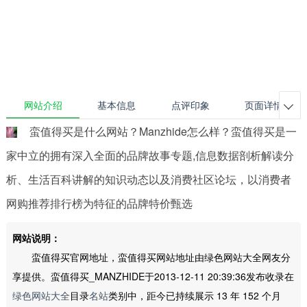
网站介绍
基本信息
点评印象
页面详情

蛮值得买是什么网站？Manzhide怎么样？蛮值得买是一
家中立的拥有深入全面的品牌故事专题,信息数据剖析解读分
析、生活百科讲解的知识动态以及消费社区论坛，以消费者
网购推荐排行榜为特征的品牌特价甄选
网站说明：
蛮值得买官网地址，蛮值得买网站地址由绿色网站大全网友分
享提供。蛮值得买_MANZHIDE于2013-12-11 20:39:36发布收录在
绿色网站大全
目录
名站
类别中，距今已持续展示 13 年 152 个月