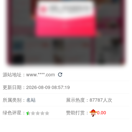
源站地址：
www.****.com

更新日期：2026-08-09 08:57:19
所属类别：
名站
展示热度：
87787人次
绿色评星：
赞助打赏：
0.00