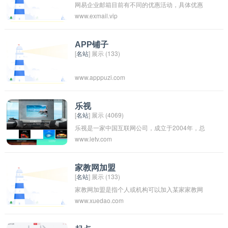
网易企业邮箱目前有不同的优惠活动，具体优惠
www.exmail.vip
内容和方式可能会根据不同时间和情况而有所变
化。您可以登录网易企业邮箱官方网站或联系客
服了解最新的优惠信息，以获取最优惠的价格和
APP铺子
[
名站
] 展示 (133)
服务。
www.apppuzi.com
乐视
[
名站
] 展示 (4069)
乐视是一家中国互联网公司，成立于2004年，总
www.letv.com
部位于北京。乐视旗下涵盖了电视、互联网、手
机、汽车等多个领域，是一家综合性的科技公
司。乐视曾被称为中国的Netflix，也是中国最大
家教网加盟
[
名站
] 展示 (133)
的在线视频提供商之一。不过，乐视在近年来也
家教网加盟是指个人或机构可以加入某家家教网
面临了财务困境和经营困难，公司的发展一度受
www.xuedao.com
站，成为其合作的家教机构或教师，从而在平台
到了质疑和挑战。
上提供家教服务或招聘家教教师。加盟家教网可
以有效提高家教服务的质量和规模，同时也可以