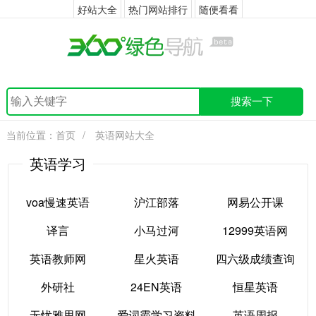
好站大全
热门网站排行
随便看看
搜索一下
当前位置：
首页
/
英语网站大全
英语学习
voa慢速英语
沪江部落
网易公开课
译言
小马过河
12999英语网
voa慢速英语
沪江部落
网易公开课
英语教师网
星火英语
四六级成绩查询
译言
小马过河
12999英语网
外研社
24EN英语
恒星英语
英语教师网
星火英语
四六级成绩查询
无忧雅思网
爱词霸学习资料
英语周报