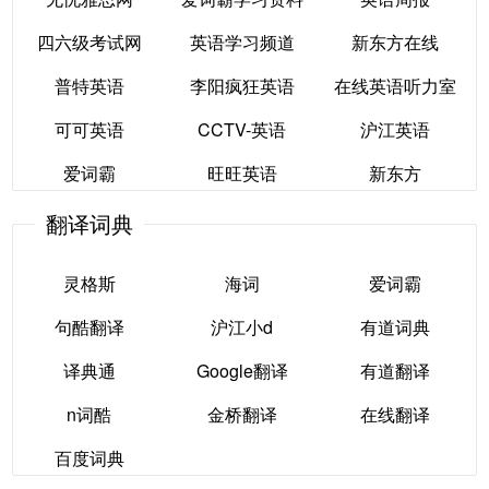
外研社
24EN英语
恒星英语
四六级考试网
英语学习频道
新东方在线
无忧雅思网
爱词霸学习资料
英语周报
普特英语
李阳疯狂英语
在线英语听力室
四六级考试网
英语学习频道
新东方在线
可可英语
CCTV-英语
沪江英语
普特英语
李阳疯狂英语
在线英语听力室
爱词霸
旺旺英语
新东方
可可英语
CCTV-英语
沪江英语
翻译词典
爱词霸
旺旺英语
新东方
灵格斯
海词
爱词霸
句酷翻译
沪江小d
有道词典
灵格斯
海词
爱词霸
译典通
Google翻译
有道翻译
句酷翻译
沪江小d
有道词典
n词酷
金桥翻译
在线翻译
译典通
Google翻译
有道翻译
百度词典
n词酷
金桥翻译
在线翻译