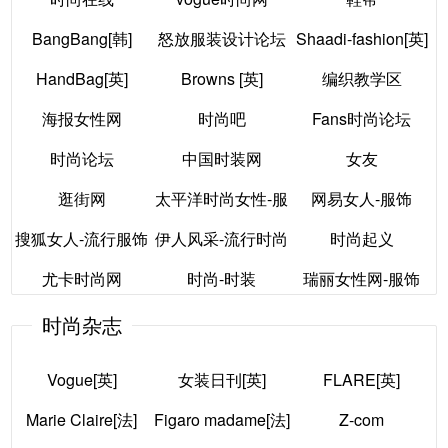
男士时尚
牛仔裤论坛
中国时尚品牌网
网
BangBang[韩]
怒放服装设计论坛
Shaadi-fashion[英]
时尚在线
vogue时尚网
鞋帮
HandBag[英]
Browns [英]
编织教学区
BangBang[韩]
怒放服装设计论坛
Shaadi-fashion[英]
海报女性网
时尚吧
Fans时尚论坛
HandBag[英]
Browns [英]
编织教学区
时尚论坛
中国时装网
女友
海报女性网
时尚吧
Fans时尚论坛
逛街网
太平洋时尚女性-服
网易女人-服饰
时尚论坛
中国时装网
女友
搜狐女人-流行服饰
伊人风采-流行时尚
饰
时尚起义
逛街网
网易女人-服饰
尤卡时尚网
时尚-时装
瑞丽女性网-服饰
搜狐女人-流行服饰
太平洋时尚女性-服
伊人风采-流行时尚
时尚起义
时尚杂志
尤卡时尚网
时尚-时装
饰
瑞丽女性网-服饰
Vogue[英]
女装日刊[英]
FLARE[英]
Marie Claire[法]
Figaro madame[法]
Z-com
Vogue[英]
女装日刊[英]
FLARE[英]