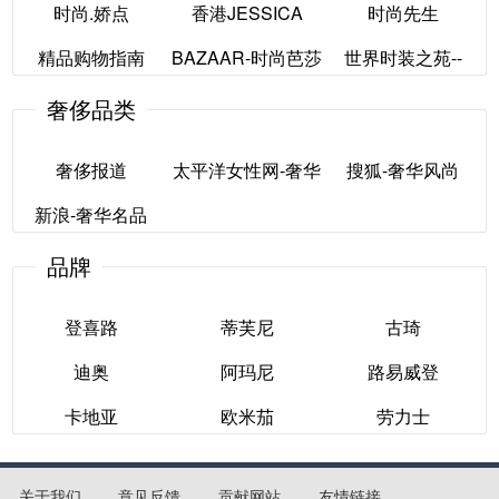
时尚.娇点
香港JESSICA
时尚先生
Marie Claire[法]
Figaro madame[法]
Z-com
精品购物指南
BAZAAR-时尚芭莎
世界时装之苑--
时尚.娇点
香港JESSICA
时尚先生
ELLE
奢侈品类
精品购物指南
BAZAAR-时尚芭莎
世界时装之苑--
奢侈报道
太平洋女性网-奢华
搜狐-奢华风尚
ELLE
新浪-奢华名品
风尚
奢侈报道
搜狐-奢华风尚
品牌
新浪-奢华名品
太平洋女性网-奢华
风尚
登喜路
蒂芙尼
古琦
迪奥
阿玛尼
路易威登
登喜路
蒂芙尼
古琦
卡地亚
欧米茄
劳力士
迪奥
阿玛尼
路易威登
卡地亚
欧米茄
劳力士
关于我们
意见反馈
贡献网站
友情链接