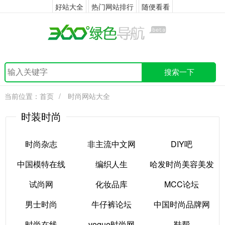
好站大全
热门网站排行
随便看看
搜索一下
当前位置：
首页
/
时尚网站大全
时装时尚
时尚杂志
非主流中文网
DIY吧
中国模特在线
编织人生
哈发时尚美容美发
时尚杂志
非主流中文网
DIY吧
试尚网
化妆品库
MCC论坛
网
中国模特在线
编织人生
男士时尚
牛仔裤论坛
中国时尚品牌网
试尚网
化妆品库
哈发时尚美容美发
MCC论坛
时尚在线
vogue时尚网
鞋帮