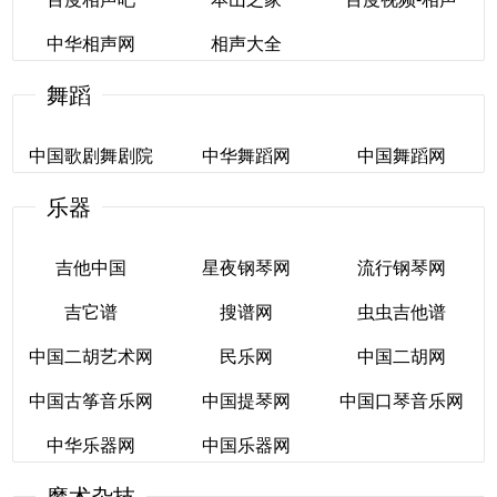
小品-百度视频
评书吧
我爱评书网
中华相声网
相声大全
百度相声吧
本山之家
百度视频-相声
舞蹈
中华相声网
相声大全
中国歌剧舞剧院
中华舞蹈网
中国舞蹈网
乐器
中国歌剧舞剧院
中华舞蹈网
中国舞蹈网
吉他中国
星夜钢琴网
流行钢琴网
吉它谱
搜谱网
虫虫吉他谱
吉他中国
星夜钢琴网
流行钢琴网
中国二胡艺术网
民乐网
中国二胡网
吉它谱
搜谱网
虫虫吉他谱
中国古筝音乐网
中国提琴网
中国口琴音乐网
中国二胡艺术网
民乐网
中国二胡网
中华乐器网
中国乐器网
中国古筝音乐网
中国提琴网
中国口琴音乐网
魔术杂技
中华乐器网
中国乐器网