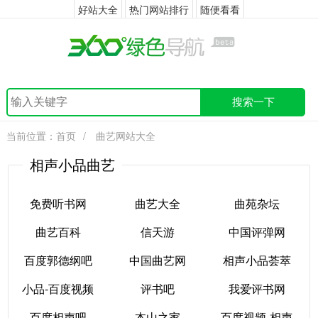
好站大全
热门网站排行
随便看看
搜索一下
当前位置：
首页
/
曲艺网站大全
相声小品曲艺
免费听书网
曲艺大全
曲苑杂坛
曲艺百科
信天游
中国评弹网
免费听书网
曲艺大全
曲苑杂坛
百度郭德纲吧
中国曲艺网
相声小品荟萃
曲艺百科
信天游
中国评弹网
小品-百度视频
评书吧
我爱评书网
百度郭德纲吧
中国曲艺网
相声小品荟萃
百度相声吧
本山之家
百度视频-相声