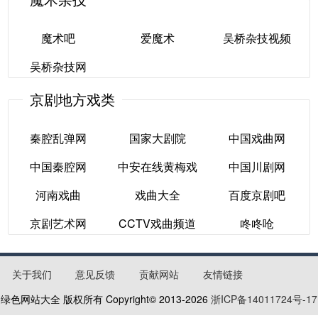
魔术吧
爱魔术
吴桥杂技视频
吴桥杂技网
魔术吧
爱魔术
吴桥杂技视频
京剧地方戏类
吴桥杂技网
秦腔乱弹网
国家大剧院
中国戏曲网
中国秦腔网
中安在线黄梅戏
中国川剧网
秦腔乱弹网
国家大剧院
中国戏曲网
河南戏曲
戏曲大全
百度京剧吧
中国秦腔网
中安在线黄梅戏
中国川剧网
京剧艺术网
CCTV戏曲频道
咚咚呛
河南戏曲
戏曲大全
百度京剧吧
京剧艺术网
CCTV戏曲频道
咚咚呛
关于我们
意见反馈
贡献网站
友情链接
绿色网站大全 版权所有 Copyright© 2013-
2026
浙ICP备14011724号-17