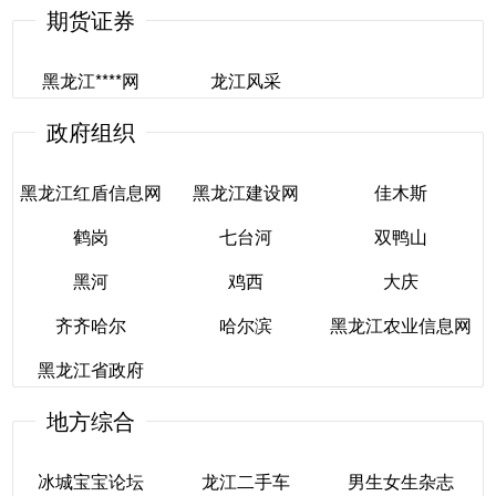
期货证券
哈尔滨贴吧
东北贴吧
齐齐哈尔网民论坛
黑龙江****网
龙江风采
政府组织
黑龙江****网
龙江风采
黑龙江红盾信息网
黑龙江建设网
佳木斯
鹤岗
七台河
双鸭山
黑龙江红盾信息网
黑龙江建设网
佳木斯
黑河
鸡西
大庆
鹤岗
七台河
双鸭山
齐齐哈尔
哈尔滨
黑龙江农业信息网
黑河
鸡西
大庆
黑龙江省政府
齐齐哈尔
哈尔滨
黑龙江农业信息网
地方综合
黑龙江省政府
冰城宝宝论坛
龙江二手车
男生女生杂志