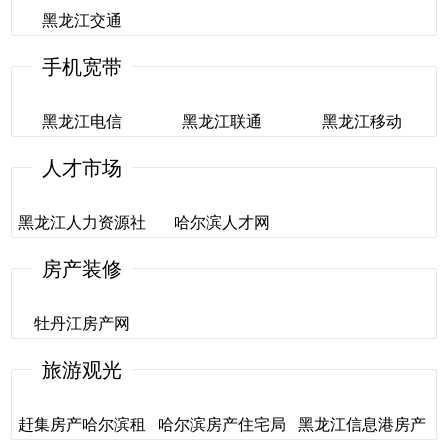
黑龙江交通
驾驶员之家
列车时刻
百度地图哈尔滨
手机宽带
黑龙江交通
黑龙江电信
黑龙江联通
黑龙江移动
人才市场
黑龙江电信
黑龙江联通
黑龙江移动
黑龙江人力资源社
哈尔滨人才网
会保障厅
房产装修
哈尔滨人才网
黑龙江人力资源社
牡丹江房产网
会保障厅
旅游观光
牡丹江房产网
赶集房产哈尔滨租
哈尔滨房产住宅局
黑龙江信息港房产